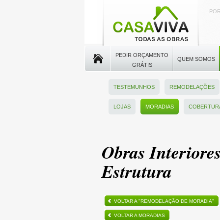
POR
PEDIR ORÇAMENTO
QUEM SOMOS
GRÁTIS
TESTEMUNHOS
REMODELAÇÕES
LOJAS
MORADIAS
COBERTUR
Obras Interiore
Estrutura
VOLTAR A "REMODELAÇÃO DE MORADIA"
VOLTAR A MORADIAS