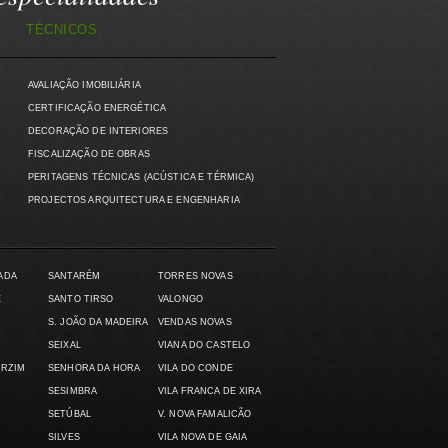
TÉCNICOS:
AVALIAÇÃO IMOBILIÁRIA
)
CERTIFICAÇÃO ENERGÉTICA
DECORAÇÃO DE INTERIORES
FISCALIZAÇÃO DE OBRAS
PERITAGENS TÉCNICAS (ACÚSTICA E TÉRMICA)
PROJECTOS ARQUITECTURA E ENGENHARIA
ADA
SANTARÉM
TORRES NOVAS
E
SANTO TIRSO
VALONGO
S. JOÃO DA MADEIRA
VENDAS NOVAS
SEIXAL
VIANA DO CASTELO
ARZIM
SENHORA DA HORA
VILA DO CONDE
SESIMBRA
VILA FRANCA DE XIRA
SETÚBAL
V. NOVA FAMALICÃO
SILVES
VILA NOVA DE GAIA