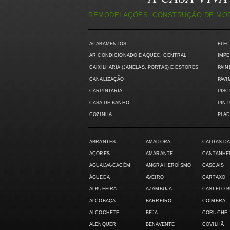
REMODELAÇÕES, CONSTRUÇÃO DE MORA
ACABAMENTOS
ELE
AR CONDICIONADO E AQUEC. CENTRAL
IMPE
CAIXILHARIA (JANELAS, PORTAS) E ESTORES
PAIN
CANALIZAÇÃO
PAVI
CARPINTARIA
PISC
CASA DE BANHO
PIN
COZINHA
PLAD
ABRANTES
AMADORA
CALDAS DA
AÇORES
AMARANTE
CANTANHE
AGUALVA-CACÉM
ANGRA HEROÍSMO
CASCAIS
ÁGUEDA
AVEIRO
CARTAXO
ALBUFEIRA
AZAMBUJA
CASTELO 
ALCOBAÇA
BARREIRO
COIMBRA
ALCOCHETE
BEJA
CORUCHE
ALENQUER
BENAVENTE
COVILHÃ