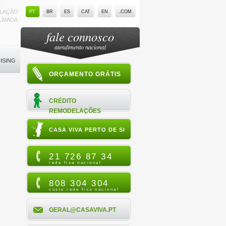
ELAÇÃO
PT
BR
ES
CAT
EN
.COM
ALMADA
fale connosco
atendimento nacional
ISING
ORÇAMENTO GRÁTIS
CRÉDITO
REMODELAÇÕES
CASA VIVA PERTO DE SI
21 726 87 34
rede fixa nacional
808 304 304
custo rede fixa nacional
GERAL@CASAVIVA.PT