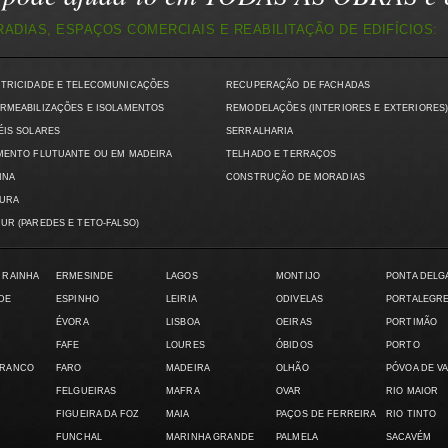
DIAS, ESPAÇOS COMERCIAIS E REABILITAÇÃO DE EDIFÍCIOS:
CTRICIDADE E TELECOMUNICAÇÕES
RECUPERAÇÃO DE FACHADAS
RMEABILIZAÇÕES E ISOLAMENTOS
REMODELAÇÕES (INTERIORES E EXTERIORES
ÉIS SOLARES
SERRALHARIA
MENTO FLUTUANTE OU EM MADEIRA
TELHADO E TERRAÇOS
INA
CONSTRUÇÃO DE MORADIAS
TURA
UR (PAREDES E TETO-FALSO)
 RAINHA
ERMESINDE
LAGOS
MONTIJO
PONTA DELG
DE
ESPINHO
LEIRIA
ODIVELAS
PORTALEGR
ÉVORA
LISBOA
OEIRAS
PORTIMÃO
FAFE
LOURES
ÓBIDOS
PORTO
BRANCO
FARO
MADEIRA
OLHÃO
PÓVOA DE V
FELGUEIRAS
MAFRA
OVAR
RIO MAIOR
FIGUEIRA DA FOZ
MAIA
PAÇOS DE FERREIRA
RIO TINTO
FUNCHAL
MARINHA GRANDE
PALMELA
SACAVÉM