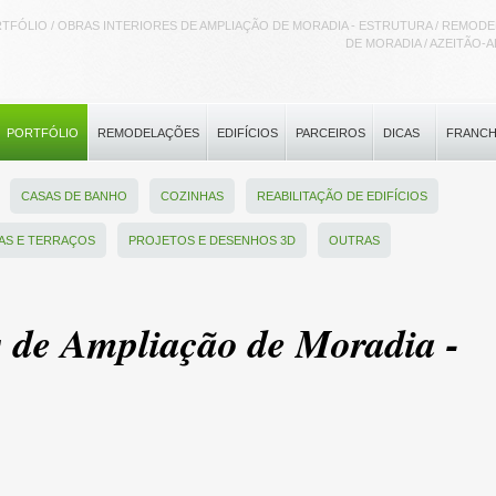
TFÓLIO / OBRAS INTERIORES DE AMPLIAÇÃO DE MORADIA - ESTRUTURA / REMOD
DE MORADIA / AZEITÃO-
PORTFÓLIO
REMODELAÇÕES
EDIFÍCIOS
PARCEIROS
DICAS
FRANCH
CASAS DE BANHO
COZINHAS
REABILITAÇÃO DE EDIFÍCIOS
AS E TERRAÇOS
PROJETOS E DESENHOS 3D
OUTRAS
s de Ampliação de Moradia -