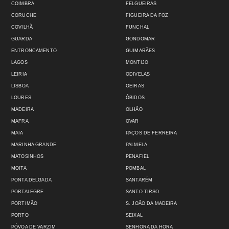
COIMBRA
FELGUEIRAS
CORUCHE
FIGUEIRA DA FOZ
COVILHÃ
FUNCHAL
GUARDA
GONDOMAR
ENTRONCAMENTO
GUIMARÃES
LAGOS
MONTIJO
LEIRIA
ODIVELAS
LISBOA
OEIRAS
LOURES
ÓBIDOS
MADEIRA
OLHÃO
MAFRA
OVAR
MAIA
PAÇOS DE FERREIRA
MARINHA GRANDE
PALMELA
MATOSINHOS
PENAFIEL
MOITA
POMBAL
PONTA DELGADA
SANTARÉM
PORTALEGRE
SANTO TIRSO
PORTIMÃO
S. JOÃO DA MADEIRA
PORTO
SEIXAL
PÓVOA DE VARZIM
SENHORA DA HORA