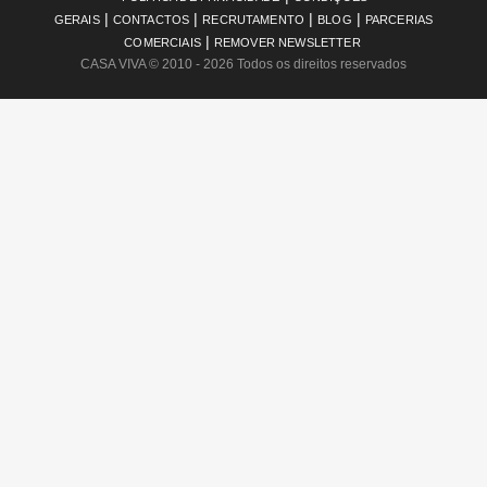
|
|
|
|
GERAIS
CONTACTOS
RECRUTAMENTO
BLOG
PARCERIAS
|
COMERCIAIS
REMOVER NEWSLETTER
CASA VIVA
© 2010 - 2026 Todos os direitos reservados