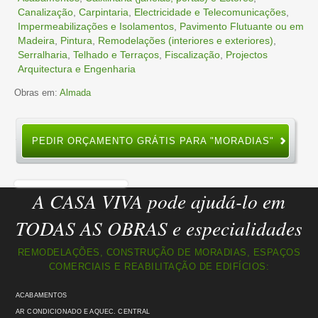
Canalização
,
Carpintaria
,
Electricidade e Telecomunicações
,
Impermeabilizações e Isolamentos
,
Pavimento Flutuante ou em
Madeira
,
Pintura
,
Remodelações (interiores e exteriores)
,
Serralharia
,
Telhado e Terraços
,
Fiscalização
,
Projectos
Arquitectura e Engenharia
Obras em:
Almada
PEDIR ORÇAMENTO GRÁTIS PARA "MORADIAS"
A CASA VIVA pode ajudá-lo em
TODAS AS OBRAS e especialidades
REMODELAÇÕES, CONSTRUÇÃO DE MORADIAS, ESPAÇOS
COMERCIAIS E REABILITAÇÃO DE EDIFÍCIOS:
ACABAMENTOS
AR CONDICIONADO E AQUEC. CENTRAL