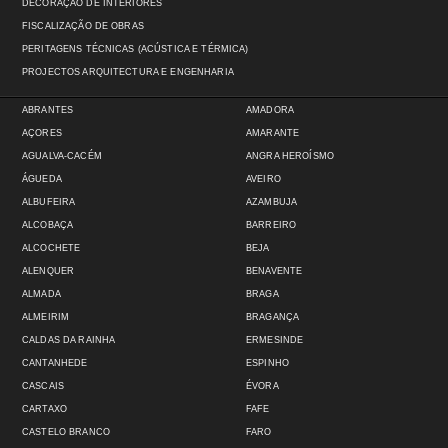
DECORAÇÃO DE INTERIORES
FISCALIZAÇÃO DE OBRAS
PERITAGENS TÉCNICAS (ACÚSTICA E TÉRMICA)
PROJECTOS ARQUITECTURA E ENGENHARIA
ABRANTES
AMADORA
AÇORES
AMARANTE
AGUALVA-CACÉM
ANGRA HEROÍSMO
ÁGUEDA
AVEIRO
ALBUFEIRA
AZAMBUJA
ALCOBAÇA
BARREIRO
ALCOCHETE
BEJA
ALENQUER
BENAVENTE
ALMADA
BRAGA
ALMEIRIM
BRAGANÇA
CALDAS DA RAINHA
ERMESINDE
CANTANHEDE
ESPINHO
CASCAIS
ÉVORA
CARTAXO
FAFE
CASTELO BRANCO
FARO