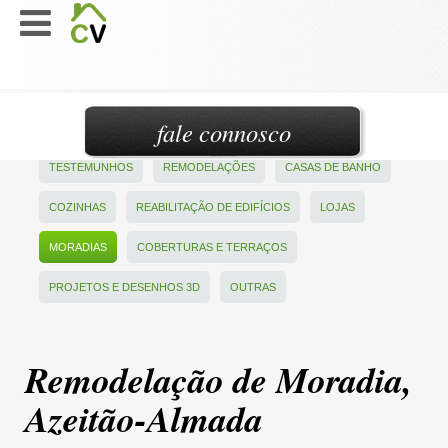
fale connosco
TESTEMUNHOS
REMODELAÇÕES
CASAS DE BANHO
COZINHAS
REABILITAÇÃO DE EDIFÍCIOS
LOJAS
MORADIAS
COBERTURAS E TERRAÇOS
PROJETOS E DESENHOS 3D
OUTRAS
Remodelação de Moradia,
Azeitão-Almada