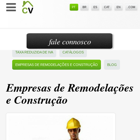
PT
BR
ES
CAT
EN
.COM
fale connosco
TAXA REDUZIDA DE IVA
CATÁLOGOS
EMPRESAS DE REMODELAÇÕES E CONSTRUÇÃO
BLOG
Empresas de Remodelações
e Construção