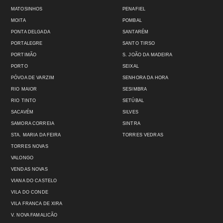
MATOSINHOS
PENAFIEL
MOITA
POMBAL
PONTA DELGADA
SANTARÉM
PORTALEGRE
SANTO TIRSO
PORTIMÃO
S. JOÃO DA MADEIRA
PORTO
SEIXAL
PÓVOA DE VARZIM
SENHORA DA HORA
RIO MAIOR
SESIMBRA
RIO TINTO
SETÚBAL
SACAVÉM
SILVES
SAMORA CORREIA
SINTRA
STA. MARIA DA FEIRA
TORRES VEDRAS
TORRES NOVAS
VALONGO
VENDAS NOVAS
VIANA DO CASTELO
VILA DO CONDE
VILA FRANCA DE XIRA
V. NOVA FAMALICÃO