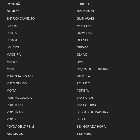
COVILHÃ
FUNCHAL
GUARDA
GONDOMAR
ENTRONCAMENTO
GUIMARÃES
LAGOS
MONTIJO
LEIRIA
ODIVELAS
LISBOA
OEIRAS
LOURES
ÓBIDOS
MADEIRA
OLHÃO
MAFRA
OVAR
MAIA
PAÇOS DE FERREIRA
MARINHA GRANDE
PALMELA
MATOSINHOS
PENAFIEL
MOITA
POMBAL
PONTA DELGADA
SANTARÉM
PORTALEGRE
SANTO TIRSO
PORTIMÃO
S. JOÃO DA MADEIRA
PORTO
SEIXAL
PÓVOA DE VARZIM
SENHORA DA HORA
RIO MAIOR
SESIMBRA