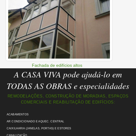
Fachada de edifícios altos
A CASA VIVA pode ajudá-lo em
TODAS AS OBRAS e especialidades
REMODELAÇÕES, CONSTRUÇÃO DE MORADIAS, ESPAÇOS
COMERCIAIS E REABILITAÇÃO DE EDIFÍCIOS:
ACABAMENTOS
AR CONDICIONADO E AQUEC. CENTRAL
CAIXILHARIA (JANELAS, PORTAS) E ESTORES
CANALIZAÇÃO