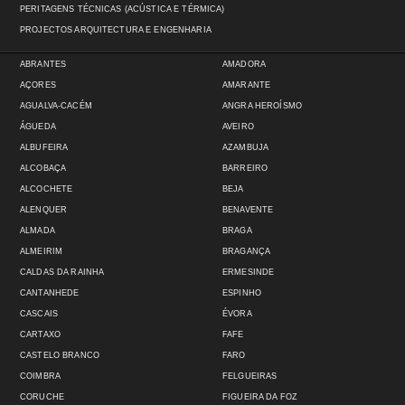
PERITAGENS TÉCNICAS (ACÚSTICA E TÉRMICA)
PROJECTOS ARQUITECTURA E ENGENHARIA
ABRANTES
AMADORA
AÇORES
AMARANTE
AGUALVA-CACÉM
ANGRA HEROÍSMO
ÁGUEDA
AVEIRO
ALBUFEIRA
AZAMBUJA
ALCOBAÇA
BARREIRO
ALCOCHETE
BEJA
ALENQUER
BENAVENTE
ALMADA
BRAGA
ALMEIRIM
BRAGANÇA
CALDAS DA RAINHA
ERMESINDE
CANTANHEDE
ESPINHO
CASCAIS
ÉVORA
CARTAXO
FAFE
CASTELO BRANCO
FARO
COIMBRA
FELGUEIRAS
CORUCHE
FIGUEIRA DA FOZ