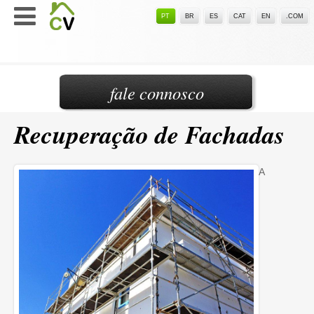
PT
BR
ES
CAT
EN
.COM
fale connosco
Recuperação de Fachadas
A