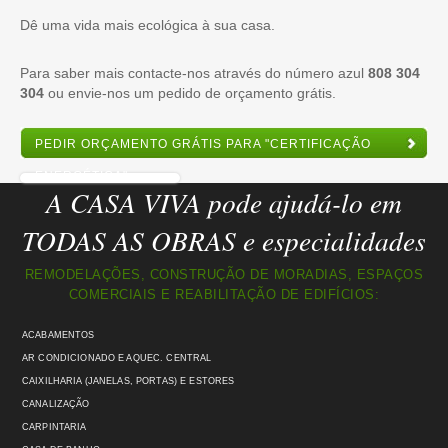
Dê uma vida mais ecológica à sua casa.
Para saber mais contacte-nos através do número azul
808 304
304
ou envie-nos um pedido de orçamento grátis.
PEDIR ORÇAMENTO GRÁTIS PARA "CERTIFICAÇÃO
ENERGÉTICA"
A CASA VIVA pode ajudá-lo em
TODAS AS OBRAS e especialidades
REMODELAÇÕES, CONSTRUÇÃO DE MORADIAS, ESPAÇOS
COMERCIAIS E REABILITAÇÃO DE EDIFÍCIOS:
ACABAMENTOS
AR CONDICIONADO E AQUEC. CENTRAL
CAIXILHARIA (JANELAS, PORTAS) E ESTORES
CANALIZAÇÃO
CARPINTARIA