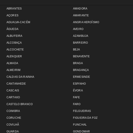
ABRANTES
AMADORA
AÇORES
AMARANTE
AGUALVA-CACÉM
ANGRA HEROÍSMO
ÁGUEDA
AVEIRO
ALBUFEIRA
AZAMBUJA
ALCOBAÇA
BARREIRO
ALCOCHETE
BEJA
ALENQUER
BENAVENTE
ALMADA
BRAGA
ALMEIRIM
BRAGANÇA
CALDAS DA RAINHA
ERMESINDE
CANTANHEDE
ESPINHO
CASCAIS
ÉVORA
CARTAXO
FAFE
CASTELO BRANCO
FARO
COIMBRA
FELGUEIRAS
CORUCHE
FIGUEIRA DA FOZ
COVILHÃ
FUNCHAL
GUARDA
GONDOMAR