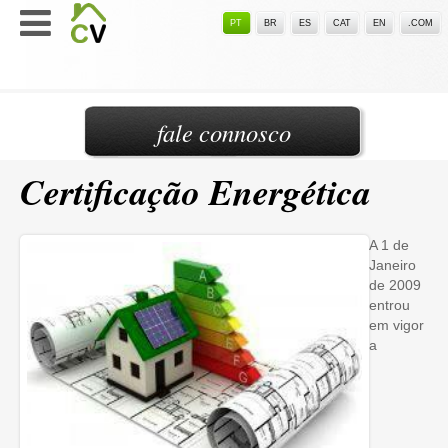
PT
BR
ES
CAT
EN
.COM
fale connosco
Certificação Energética
A 1 de
Janeiro
de 2009
entrou
em vigor
a