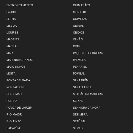
ENTRONCAMENTO
GUIMARÃES
LAGOS
MONTIJO
LEIRIA
ODIVELAS
LISBOA
OEIRAS
LOURES
ÓBIDOS
MADEIRA
OLHÃO
MAFRA
OVAR
MAIA
PAÇOS DE FERREIRA
MARINHA GRANDE
PALMELA
MATOSINHOS
PENAFIEL
MOITA
POMBAL
PONTA DELGADA
SANTARÉM
PORTALEGRE
SANTO TIRSO
PORTIMÃO
S. JOÃO DA MADEIRA
PORTO
SEIXAL
PÓVOA DE VARZIM
SENHORA DA HORA
RIO MAIOR
SESIMBRA
RIO TINTO
SETÚBAL
SACAVÉM
SILVES