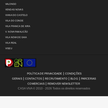
VALONGO
VENDAS NOVAS
VIANA DO CASTELO
VILA DO CONDE
VILA FRANCA DE XIRA
V. NOVA FAMALICÃO
VILA NOVA DE GAIA
VILA REAL
VISEU
|
POLÍTICA DE PRIVACIDADE
CONDIÇÕES
|
|
|
|
GERAIS
CONTACTOS
RECRUTAMENTO
BLOG
PARCERIAS
|
COMERCIAIS
REMOVER NEWSLETTER
CASA VIVA
© 2010 - 2026 Todos os direitos reservados