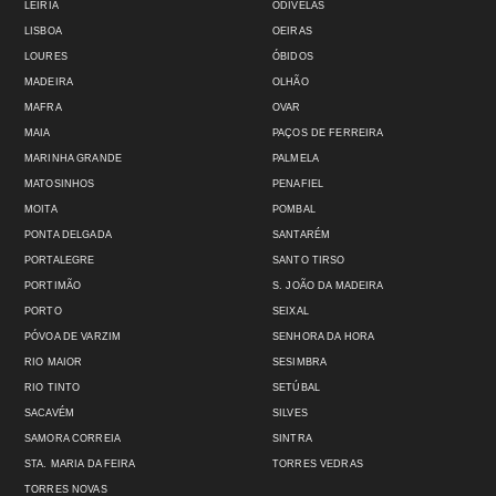
LEIRIA
ODIVELAS
LISBOA
OEIRAS
LOURES
ÓBIDOS
MADEIRA
OLHÃO
MAFRA
OVAR
MAIA
PAÇOS DE FERREIRA
MARINHA GRANDE
PALMELA
MATOSINHOS
PENAFIEL
MOITA
POMBAL
PONTA DELGADA
SANTARÉM
PORTALEGRE
SANTO TIRSO
PORTIMÃO
S. JOÃO DA MADEIRA
PORTO
SEIXAL
PÓVOA DE VARZIM
SENHORA DA HORA
RIO MAIOR
SESIMBRA
RIO TINTO
SETÚBAL
SACAVÉM
SILVES
SAMORA CORREIA
SINTRA
STA. MARIA DA FEIRA
TORRES VEDRAS
TORRES NOVAS