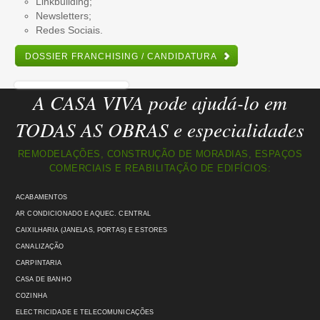
Linkbuilding;
Newsletters;
Redes Sociais.
DOSSIER FRANCHISING / CANDIDATURA
A CASA VIVA pode ajudá-lo em
TODAS AS OBRAS e especialidades
REMODELAÇÕES, CONSTRUÇÃO DE MORADIAS, ESPAÇOS
COMERCIAIS E REABILITAÇÃO DE EDIFÍCIOS:
ACABAMENTOS
AR CONDICIONADO E AQUEC. CENTRAL
CAIXILHARIA (JANELAS, PORTAS) E ESTORES
CANALIZAÇÃO
CARPINTARIA
CASA DE BANHO
COZINHA
ELECTRICIDADE E TELECOMUNICAÇÕES