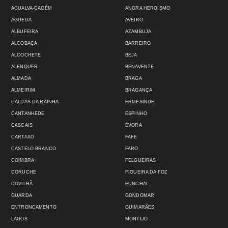
AGUALVA-CACÉM
ANGRA HEROÍSMO
ÁGUEDA
AVEIRO
ALBUFEIRA
AZAMBUJA
ALCOBAÇA
BARREIRO
ALCOCHETE
BEJA
ALENQUER
BENAVENTE
ALMADA
BRAGA
ALMEIRIM
BRAGANÇA
CALDAS DA RAINHA
ERMESINDE
CANTANHEDE
ESPINHO
CASCAIS
ÉVORA
CARTAXO
FAFE
CASTELO BRANCO
FARO
COIMBRA
FELGUEIRAS
CORUCHE
FIGUEIRA DA FOZ
COVILHÃ
FUNCHAL
GUARDA
GONDOMAR
ENTRONCAMENTO
GUIMARÃES
LAGOS
MONTIJO