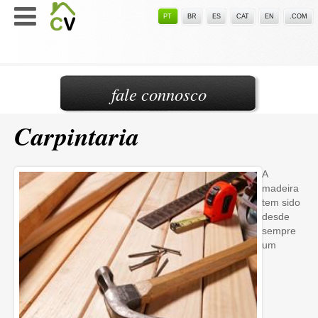
PT
BR
ES
CAT
EN
.COM
fale connosco
Carpintaria
A
madeira
tem sido
desde
sempre
um