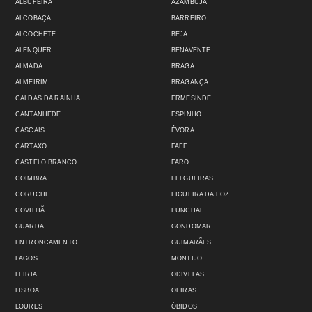
ALBUFEIRA
AZAMBUJA
ALCOBAÇA
BARREIRO
ALCOCHETE
BEJA
ALENQUER
BENAVENTE
ALMADA
BRAGA
ALMEIRIM
BRAGANÇA
CALDAS DA RAINHA
ERMESINDE
CANTANHEDE
ESPINHO
CASCAIS
ÉVORA
CARTAXO
FAFE
CASTELO BRANCO
FARO
COIMBRA
FELGUEIRAS
CORUCHE
FIGUEIRA DA FOZ
COVILHÃ
FUNCHAL
GUARDA
GONDOMAR
ENTRONCAMENTO
GUIMARÃES
LAGOS
MONTIJO
LEIRIA
ODIVELAS
LISBOA
OEIRAS
LOURES
ÓBIDOS