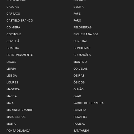
CANTANHEDE
ESPINHO
CASCAIS
ÉVORA
CARTAXO
FAFE
CASTELO BRANCO
FARO
COIMBRA
FELGUEIRAS
CORUCHE
FIGUEIRA DA FOZ
COVILHÃ
FUNCHAL
GUARDA
GONDOMAR
ENTRONCAMENTO
GUIMARÃES
LAGOS
MONTIJO
LEIRIA
ODIVELAS
LISBOA
OEIRAS
LOURES
ÓBIDOS
MADEIRA
OLHÃO
MAFRA
OVAR
MAIA
PAÇOS DE FERREIRA
MARINHA GRANDE
PALMELA
MATOSINHOS
PENAFIEL
MOITA
POMBAL
PONTA DELGADA
SANTARÉM