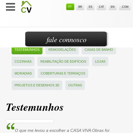
PT
BR
ES
CAT
EN
.COM
fale connosco
TESTEMUNHOS
REMODELAÇÕES
CASAS DE BANHO
COZINHAS
REABILITAÇÃO DE EDIFÍCIOS
LOJAS
MORADIAS
COBERTURAS E TERRAÇOS
PROJETOS E DESENHOS 3D
OUTRAS
Testemunhos
O que me levou a escolher a CASA VIVA Obras foi