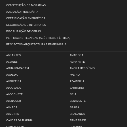
CONSTRUÇÃO DE MORADIAS
AVALIAÇÃO IMOBILIÁRIA
CERTIFICAÇÃO ENERGÉTICA
DECORAÇÃO DE INTERIORES
FISCALIZAÇÃO DE OBRAS
PERITAGENS TÉCNICAS (ACÚSTICA E TÉRMICA)
PROJECTOS ARQUITECTURA E ENGENHARIA
ABRANTES
AMADORA
AÇORES
AMARANTE
AGUALVA-CACÉM
ANGRA HEROÍSMO
ÁGUEDA
AVEIRO
ALBUFEIRA
AZAMBUJA
ALCOBAÇA
BARREIRO
ALCOCHETE
BEJA
ALENQUER
BENAVENTE
ALMADA
BRAGA
ALMEIRIM
BRAGANÇA
CALDAS DA RAINHA
ERMESINDE