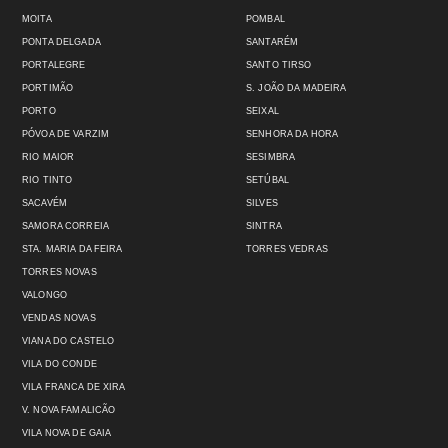
MOITA
POMBAL
PONTA DELGADA
SANTARÉM
PORTALEGRE
SANTO TIRSO
PORTIMÃO
S. JOÃO DA MADEIRA
PORTO
SEIXAL
PÓVOA DE VARZIM
SENHORA DA HORA
RIO MAIOR
SESIMBRA
RIO TINTO
SETÚBAL
SACAVÉM
SILVES
SAMORA CORREIA
SINTRA
STA. MARIA DA FEIRA
TORRES VEDRAS
TORRES NOVAS
VALONGO
VENDAS NOVAS
VIANA DO CASTELO
VILA DO CONDE
VILA FRANCA DE XIRA
V. NOVA FAMALICÃO
VILA NOVA DE GAIA