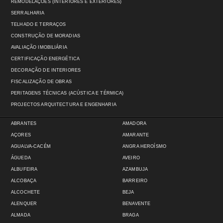
REMODELAÇÕES (INTERIORES E EXTERIORES)
SERRALHARIA
TELHADO E TERRAÇOS
CONSTRUÇÃO DE MORADIAS
AVALIAÇÃO IMOBILIÁRIA
CERTIFICAÇÃO ENERGÉTICA
DECORAÇÃO DE INTERIORES
FISCALIZAÇÃO DE OBRAS
PERITAGENS TÉCNICAS (ACÚSTICA E TÉRMICA)
PROJECTOS ARQUITECTURA E ENGENHARIA
ABRANTES
AMADORA
AÇORES
AMARANTE
AGUALVA-CACÉM
ANGRA HEROÍSMO
ÁGUEDA
AVEIRO
ALBUFEIRA
AZAMBUJA
ALCOBAÇA
BARREIRO
ALCOCHETE
BEJA
ALENQUER
BENAVENTE
ALMADA
BRAGA