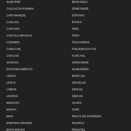
ALMEIRIM
BRAGANÇA
CALDAS DA RAINHA
ERMESINDE
CANTANHEDE
ESPINHO
CASCAIS
ÉVORA
CARTAXO
FAFE
CASTELO BRANCO
FARO
COIMBRA
FELGUEIRAS
CORUCHE
FIGUEIRA DA FOZ
COVILHÃ
FUNCHAL
GUARDA
GONDOMAR
ENTRONCAMENTO
GUIMARÃES
LAGOS
MONTIJO
LEIRIA
ODIVELAS
LISBOA
OEIRAS
LOURES
ÓBIDOS
MADEIRA
OLHÃO
MAFRA
OVAR
MAIA
PAÇOS DE FERREIRA
MARINHA GRANDE
PALMELA
MATOSINHOS
PENAFIEL