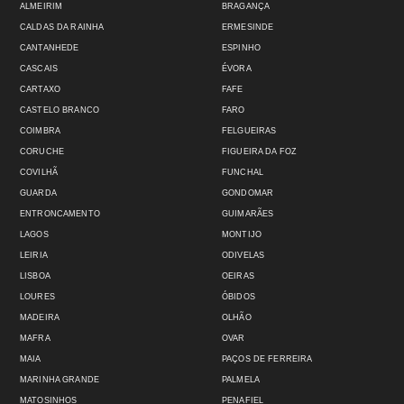
ALMEIRIM
BRAGANÇA
CALDAS DA RAINHA
ERMESINDE
CANTANHEDE
ESPINHO
CASCAIS
ÉVORA
CARTAXO
FAFE
CASTELO BRANCO
FARO
COIMBRA
FELGUEIRAS
CORUCHE
FIGUEIRA DA FOZ
COVILHÃ
FUNCHAL
GUARDA
GONDOMAR
ENTRONCAMENTO
GUIMARÃES
LAGOS
MONTIJO
LEIRIA
ODIVELAS
LISBOA
OEIRAS
LOURES
ÓBIDOS
MADEIRA
OLHÃO
MAFRA
OVAR
MAIA
PAÇOS DE FERREIRA
MARINHA GRANDE
PALMELA
MATOSINHOS
PENAFIEL