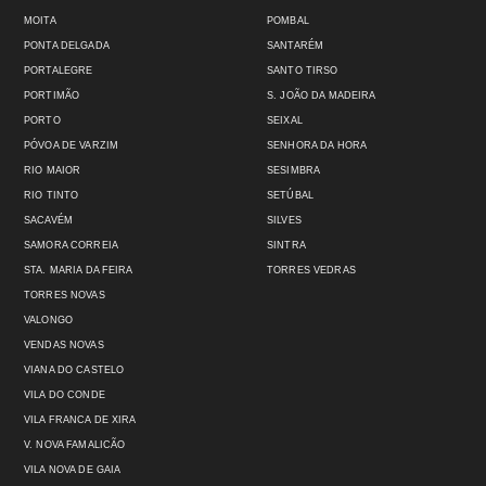
MOITA
POMBAL
PONTA DELGADA
SANTARÉM
PORTALEGRE
SANTO TIRSO
PORTIMÃO
S. JOÃO DA MADEIRA
PORTO
SEIXAL
PÓVOA DE VARZIM
SENHORA DA HORA
RIO MAIOR
SESIMBRA
RIO TINTO
SETÚBAL
SACAVÉM
SILVES
SAMORA CORREIA
SINTRA
STA. MARIA DA FEIRA
TORRES VEDRAS
TORRES NOVAS
VALONGO
VENDAS NOVAS
VIANA DO CASTELO
VILA DO CONDE
VILA FRANCA DE XIRA
V. NOVA FAMALICÃO
VILA NOVA DE GAIA