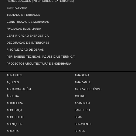
REMODELAÇÕES (INTERIORES E EXTERIORES)
SERRALHARIA
TELHADO E TERRAÇOS
CONSTRUÇÃO DE MORADIAS
AVALIAÇÃO IMOBILIÁRIA
CERTIFICAÇÃO ENERGÉTICA
DECORAÇÃO DE INTERIORES
FISCALIZAÇÃO DE OBRAS
PERITAGENS TÉCNICAS (ACÚSTICA E TÉRMICA)
PROJECTOS ARQUITECTURA E ENGENHARIA
ABRANTES
AMADORA
AÇORES
AMARANTE
AGUALVA-CACÉM
ANGRA HEROÍSMO
ÁGUEDA
AVEIRO
ALBUFEIRA
AZAMBUJA
ALCOBAÇA
BARREIRO
ALCOCHETE
BEJA
ALENQUER
BENAVENTE
ALMADA
BRAGA