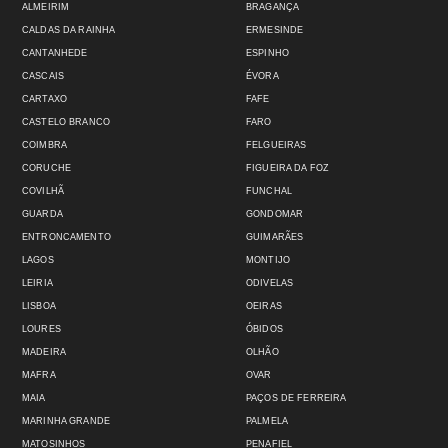
ALMEIRIM
BRAGANÇA
CALDAS DA RAINHA
ERMESINDE
CANTANHEDE
ESPINHO
CASCAIS
ÉVORA
CARTAXO
FAFE
CASTELO BRANCO
FARO
COIMBRA
FELGUEIRAS
CORUCHE
FIGUEIRA DA FOZ
COVILHÃ
FUNCHAL
GUARDA
GONDOMAR
ENTRONCAMENTO
GUIMARÃES
LAGOS
MONTIJO
LEIRIA
ODIVELAS
LISBOA
OEIRAS
LOURES
ÓBIDOS
MADEIRA
OLHÃO
MAFRA
OVAR
MAIA
PAÇOS DE FERREIRA
MARINHA GRANDE
PALMELA
MATOSINHOS
PENAFIEL