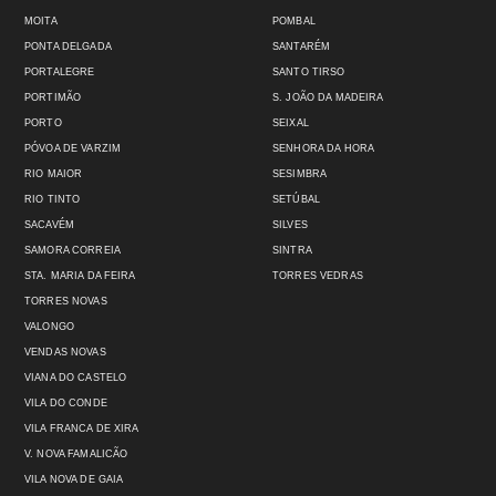
MOITA
POMBAL
PONTA DELGADA
SANTARÉM
PORTALEGRE
SANTO TIRSO
PORTIMÃO
S. JOÃO DA MADEIRA
PORTO
SEIXAL
PÓVOA DE VARZIM
SENHORA DA HORA
RIO MAIOR
SESIMBRA
RIO TINTO
SETÚBAL
SACAVÉM
SILVES
SAMORA CORREIA
SINTRA
STA. MARIA DA FEIRA
TORRES VEDRAS
TORRES NOVAS
VALONGO
VENDAS NOVAS
VIANA DO CASTELO
VILA DO CONDE
VILA FRANCA DE XIRA
V. NOVA FAMALICÃO
VILA NOVA DE GAIA