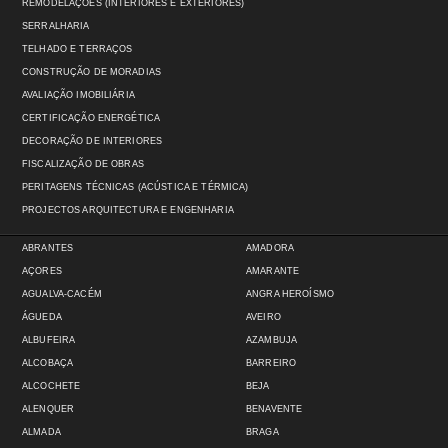
REMODELAÇÕES (INTERIORES E EXTERIORES)
SERRALHARIA
TELHADO E TERRAÇOS
CONSTRUÇÃO DE MORADIAS
AVALIAÇÃO IMOBILIÁRIA
CERTIFICAÇÃO ENERGÉTICA
DECORAÇÃO DE INTERIORES
FISCALIZAÇÃO DE OBRAS
PERITAGENS TÉCNICAS (ACÚSTICA E TÉRMICA)
PROJECTOS ARQUITECTURA E ENGENHARIA
ABRANTES
AMADORA
AÇORES
AMARANTE
AGUALVA-CACÉM
ANGRA HEROÍSMO
ÁGUEDA
AVEIRO
ALBUFEIRA
AZAMBUJA
ALCOBAÇA
BARREIRO
ALCOCHETE
BEJA
ALENQUER
BENAVENTE
ALMADA
BRAGA