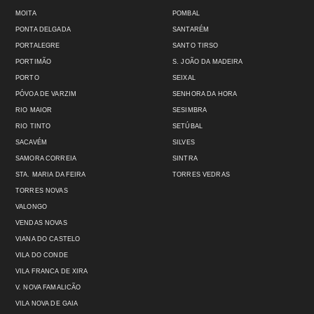
MOITA
POMBAL
PONTA DELGADA
SANTARÉM
PORTALEGRE
SANTO TIRSO
PORTIMÃO
S. JOÃO DA MADEIRA
PORTO
SEIXAL
PÓVOA DE VARZIM
SENHORA DA HORA
RIO MAIOR
SESIMBRA
RIO TINTO
SETÚBAL
SACAVÉM
SILVES
SAMORA CORREIA
SINTRA
STA. MARIA DA FEIRA
TORRES VEDRAS
TORRES NOVAS
VALONGO
VENDAS NOVAS
VIANA DO CASTELO
VILA DO CONDE
VILA FRANCA DE XIRA
V. NOVA FAMALICÃO
VILA NOVA DE GAIA