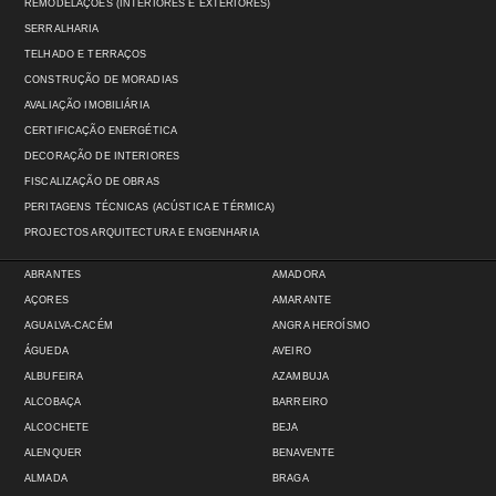
REMODELAÇÕES (INTERIORES E EXTERIORES)
SERRALHARIA
TELHADO E TERRAÇOS
CONSTRUÇÃO DE MORADIAS
AVALIAÇÃO IMOBILIÁRIA
CERTIFICAÇÃO ENERGÉTICA
DECORAÇÃO DE INTERIORES
FISCALIZAÇÃO DE OBRAS
PERITAGENS TÉCNICAS (ACÚSTICA E TÉRMICA)
PROJECTOS ARQUITECTURA E ENGENHARIA
ABRANTES
AMADORA
AÇORES
AMARANTE
AGUALVA-CACÉM
ANGRA HEROÍSMO
ÁGUEDA
AVEIRO
ALBUFEIRA
AZAMBUJA
ALCOBAÇA
BARREIRO
ALCOCHETE
BEJA
ALENQUER
BENAVENTE
ALMADA
BRAGA