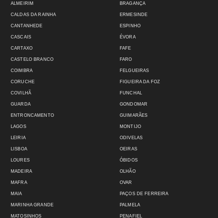
ALMEIRIM
BRAGANÇA
CALDAS DA RAINHA
ERMESINDE
CANTANHEDE
ESPINHO
CASCAIS
ÉVORA
CARTAXO
FAFE
CASTELO BRANCO
FARO
COIMBRA
FELGUEIRAS
CORUCHE
FIGUEIRA DA FOZ
COVILHÃ
FUNCHAL
GUARDA
GONDOMAR
ENTRONCAMENTO
GUIMARÃES
LAGOS
MONTIJO
LEIRIA
ODIVELAS
LISBOA
OEIRAS
LOURES
ÓBIDOS
MADEIRA
OLHÃO
MAFRA
OVAR
MAIA
PAÇOS DE FERREIRA
MARINHA GRANDE
PALMELA
MATOSINHOS
PENAFIEL