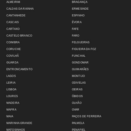
ALMEIRIM
BRAGANÇA
CALDAS DA RAINHA
ERMESINDE
CANTANHEDE
ESPINHO
CASCAIS
ÉVORA
CARTAXO
FAFE
CASTELO BRANCO
FARO
COIMBRA
FELGUEIRAS
CORUCHE
FIGUEIRA DA FOZ
COVILHÃ
FUNCHAL
GUARDA
GONDOMAR
ENTRONCAMENTO
GUIMARÃES
LAGOS
MONTIJO
LEIRIA
ODIVELAS
LISBOA
OEIRAS
LOURES
ÓBIDOS
MADEIRA
OLHÃO
MAFRA
OVAR
MAIA
PAÇOS DE FERREIRA
MARINHA GRANDE
PALMELA
MATOSINHOS
PENAFIEL