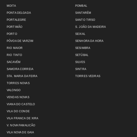
MOITA
POMBAL
PONTA DELGADA
SANTARÉM
PORTALEGRE
SANTO TIRSO
PORTIMÃO
S. JOÃO DA MADEIRA
PORTO
SEIXAL
PÓVOA DE VARZIM
SENHORA DA HORA
RIO MAIOR
SESIMBRA
RIO TINTO
SETÚBAL
SACAVÉM
SILVES
SAMORA CORREIA
SINTRA
STA. MARIA DA FEIRA
TORRES VEDRAS
TORRES NOVAS
VALONGO
VENDAS NOVAS
VIANA DO CASTELO
VILA DO CONDE
VILA FRANCA DE XIRA
V. NOVA FAMALICÃO
VILA NOVA DE GAIA