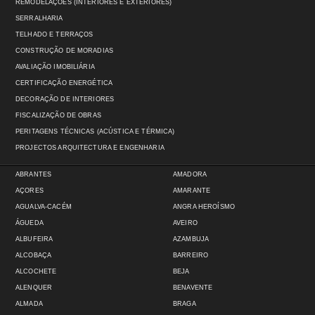
REMODELAÇÕES (INTERIORES E EXTERIORES)
SERRALHARIA
TELHADO E TERRAÇOS
CONSTRUÇÃO DE MORADIAS
AVALIAÇÃO IMOBILIÁRIA
CERTIFICAÇÃO ENERGÉTICA
DECORAÇÃO DE INTERIORES
FISCALIZAÇÃO DE OBRAS
PERITAGENS TÉCNICAS (ACÚSTICA E TÉRMICA)
PROJECTOS ARQUITECTURA E ENGENHARIA
ABRANTES
AMADORA
AÇORES
AMARANTE
AGUALVA-CACÉM
ANGRA HEROÍSMO
ÁGUEDA
AVEIRO
ALBUFEIRA
AZAMBUJA
ALCOBAÇA
BARREIRO
ALCOCHETE
BEJA
ALENQUER
BENAVENTE
ALMADA
BRAGA