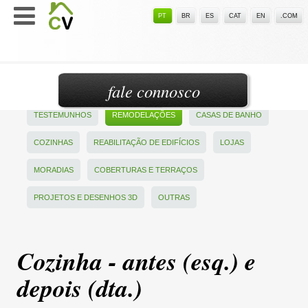
PT
BR
ES
CAT
EN
.COM
fale connosco
TESTEMUNHOS
REMODELAÇÕES
CASAS DE BANHO
COZINHAS
REABILITAÇÃO DE EDIFÍCIOS
LOJAS
MORADIAS
COBERTURAS E TERRAÇOS
PROJETOS E DESENHOS 3D
OUTRAS
Cozinha - antes (esq.) e
depois (dta.)