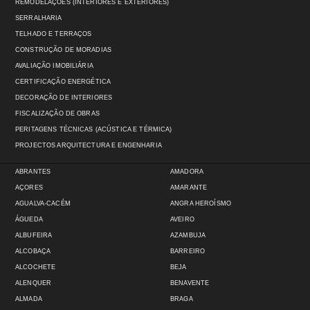
REMODELAÇÕES (INTERIORES E EXTERIORES)
SERRALHARIA
TELHADO E TERRAÇOS
CONSTRUÇÃO DE MORADIAS
AVALIAÇÃO IMOBILIÁRIA
CERTIFICAÇÃO ENERGÉTICA
DECORAÇÃO DE INTERIORES
FISCALIZAÇÃO DE OBRAS
PERITAGENS TÉCNICAS (ACÚSTICA E TÉRMICA)
PROJECTOS ARQUITECTURA E ENGENHARIA
ABRANTES
AMADORA
AÇORES
AMARANTE
AGUALVA-CACÉM
ANGRA HEROÍSMO
ÁGUEDA
AVEIRO
ALBUFEIRA
AZAMBUJA
ALCOBAÇA
BARREIRO
ALCOCHETE
BEJA
ALENQUER
BENAVENTE
ALMADA
BRAGA