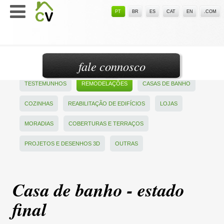
PT
BR
ES
CAT
EN
.COM
fale connosco
TESTEMUNHOS
REMODELAÇÕES
CASAS DE BANHO
COZINHAS
REABILITAÇÃO DE EDIFÍCIOS
LOJAS
MORADIAS
COBERTURAS E TERRAÇOS
PROJETOS E DESENHOS 3D
OUTRAS
Casa de banho - estado
final