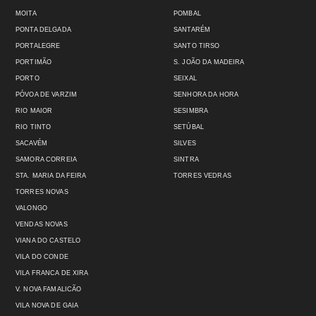
MOITA
POMBAL
PONTA DELGADA
SANTARÉM
PORTALEGRE
SANTO TIRSO
PORTIMÃO
S. JOÃO DA MADEIRA
PORTO
SEIXAL
PÓVOA DE VARZIM
SENHORA DA HORA
RIO MAIOR
SESIMBRA
RIO TINTO
SETÚBAL
SACAVÉM
SILVES
SAMORA CORREIA
SINTRA
STA. MARIA DA FEIRA
TORRES VEDRAS
TORRES NOVAS
VALONGO
VENDAS NOVAS
VIANA DO CASTELO
VILA DO CONDE
VILA FRANCA DE XIRA
V. NOVA FAMALICÃO
VILA NOVA DE GAIA