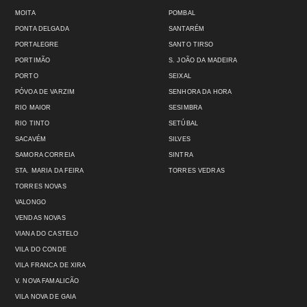
MOITA
POMBAL
PONTA DELGADA
SANTARÉM
PORTALEGRE
SANTO TIRSO
PORTIMÃO
S. JOÃO DA MADEIRA
PORTO
SEIXAL
PÓVOA DE VARZIM
SENHORA DA HORA
RIO MAIOR
SESIMBRA
RIO TINTO
SETÚBAL
SACAVÉM
SILVES
SAMORA CORREIA
SINTRA
STA. MARIA DA FEIRA
TORRES VEDRAS
TORRES NOVAS
VALONGO
VENDAS NOVAS
VIANA DO CASTELO
VILA DO CONDE
VILA FRANCA DE XIRA
V. NOVA FAMALICÃO
VILA NOVA DE GAIA