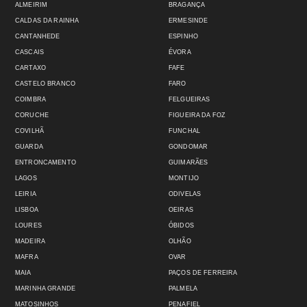
ALMEIRIM
BRAGANÇA
CALDAS DA RAINHA
ERMESINDE
CANTANHEDE
ESPINHO
CASCAIS
ÉVORA
CARTAXO
FAFE
CASTELO BRANCO
FARO
COIMBRA
FELGUEIRAS
CORUCHE
FIGUEIRA DA FOZ
COVILHÃ
FUNCHAL
GUARDA
GONDOMAR
ENTRONCAMENTO
GUIMARÃES
LAGOS
MONTIJO
LEIRIA
ODIVELAS
LISBOA
OEIRAS
LOURES
ÓBIDOS
MADEIRA
OLHÃO
MAFRA
OVAR
MAIA
PAÇOS DE FERREIRA
MARINHA GRANDE
PALMELA
MATOSINHOS
PENAFIEL