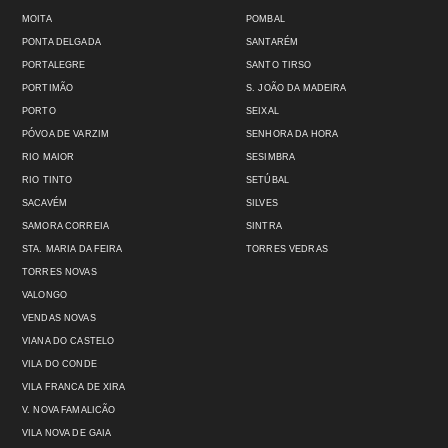
MOITA
POMBAL
PONTA DELGADA
SANTARÉM
PORTALEGRE
SANTO TIRSO
PORTIMÃO
S. JOÃO DA MADEIRA
PORTO
SEIXAL
PÓVOA DE VARZIM
SENHORA DA HORA
RIO MAIOR
SESIMBRA
RIO TINTO
SETÚBAL
SACAVÉM
SILVES
SAMORA CORREIA
SINTRA
STA. MARIA DA FEIRA
TORRES VEDRAS
TORRES NOVAS
VALONGO
VENDAS NOVAS
VIANA DO CASTELO
VILA DO CONDE
VILA FRANCA DE XIRA
V. NOVA FAMALICÃO
VILA NOVA DE GAIA