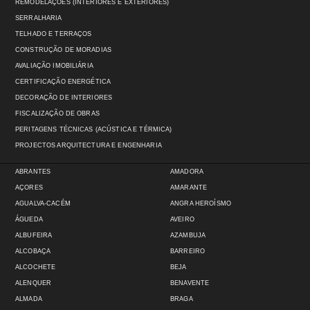
REMODELAÇÕES (INTERIORES E EXTERIORES)
SERRALHARIA
TELHADO E TERRAÇOS
CONSTRUÇÃO DE MORADIAS
AVALIAÇÃO IMOBILIÁRIA
CERTIFICAÇÃO ENERGÉTICA
DECORAÇÃO DE INTERIORES
FISCALIZAÇÃO DE OBRAS
PERITAGENS TÉCNICAS (ACÚSTICA E TÉRMICA)
PROJECTOS ARQUITECTURA E ENGENHARIA
ABRANTES
AMADORA
AÇORES
AMARANTE
AGUALVA-CACÉM
ANGRA HEROÍSMO
ÁGUEDA
AVEIRO
ALBUFEIRA
AZAMBUJA
ALCOBAÇA
BARREIRO
ALCOCHETE
BEJA
ALENQUER
BENAVENTE
ALMADA
BRAGA