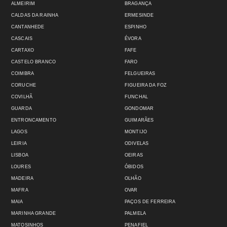
ALMEIRIM
BRAGANÇA
CALDAS DA RAINHA
ERMESINDE
CANTANHEDE
ESPINHO
CASCAIS
ÉVORA
CARTAXO
FAFE
CASTELO BRANCO
FARO
COIMBRA
FELGUEIRAS
CORUCHE
FIGUEIRA DA FOZ
COVILHÃ
FUNCHAL
GUARDA
GONDOMAR
ENTRONCAMENTO
GUIMARÃES
LAGOS
MONTIJO
LEIRIA
ODIVELAS
LISBOA
OEIRAS
LOURES
ÓBIDOS
MADEIRA
OLHÃO
MAFRA
OVAR
MAIA
PAÇOS DE FERREIRA
MARINHA GRANDE
PALMELA
MATOSINHOS
PENAFIEL