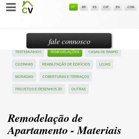
PT
BR
ES
CAT
EN
.COM
fale connosco
TESTEMUNHOS
REMODELAÇÕES
CASAS DE BANHO
COZINHAS
REABILITAÇÃO DE EDIFÍCIOS
LOJAS
MORADIAS
COBERTURAS E TERRAÇOS
PROJETOS E DESENHOS 3D
OUTRAS
Remodelação de
Apartamento - Materiais