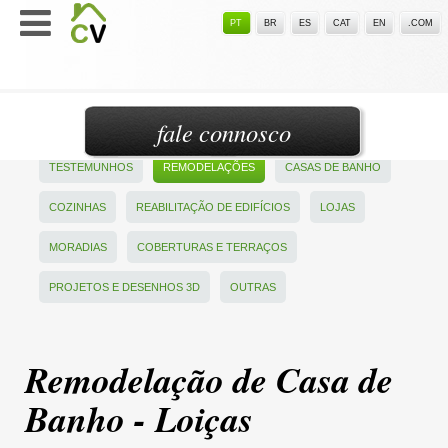
PT
BR
ES
CAT
EN
.COM
fale connosco
TESTEMUNHOS
REMODELAÇÕES
CASAS DE BANHO
COZINHAS
REABILITAÇÃO DE EDIFÍCIOS
LOJAS
MORADIAS
COBERTURAS E TERRAÇOS
PROJETOS E DESENHOS 3D
OUTRAS
Remodelação de Casa de
Banho - Loiças