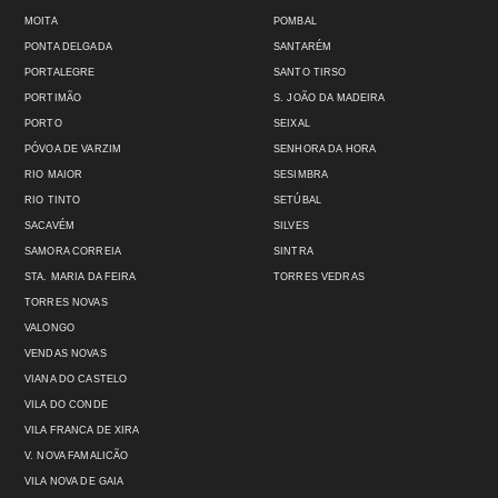
MOITA
POMBAL
PONTA DELGADA
SANTARÉM
PORTALEGRE
SANTO TIRSO
PORTIMÃO
S. JOÃO DA MADEIRA
PORTO
SEIXAL
PÓVOA DE VARZIM
SENHORA DA HORA
RIO MAIOR
SESIMBRA
RIO TINTO
SETÚBAL
SACAVÉM
SILVES
SAMORA CORREIA
SINTRA
STA. MARIA DA FEIRA
TORRES VEDRAS
TORRES NOVAS
VALONGO
VENDAS NOVAS
VIANA DO CASTELO
VILA DO CONDE
VILA FRANCA DE XIRA
V. NOVA FAMALICÃO
VILA NOVA DE GAIA