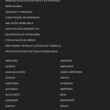
REMODELAÇÕES (INTERIORES E EXTERIORES)
SERRALHARIA
TELHADO E TERRAÇOS
CONSTRUÇÃO DE MORADIAS
AVALIAÇÃO IMOBILIÁRIA
CERTIFICAÇÃO ENERGÉTICA
DECORAÇÃO DE INTERIORES
FISCALIZAÇÃO DE OBRAS
PERITAGENS TÉCNICAS (ACÚSTICA E TÉRMICA)
PROJECTOS ARQUITECTURA E ENGENHARIA
ABRANTES
AMADORA
AÇORES
AMARANTE
AGUALVA-CACÉM
ANGRA HEROÍSMO
ÁGUEDA
AVEIRO
ALBUFEIRA
AZAMBUJA
ALCOBAÇA
BARREIRO
ALCOCHETE
BEJA
ALENQUER
BENAVENTE
ALMADA
BRAGA