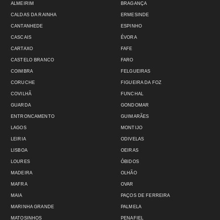
ALMEIRIM
BRAGANÇA
CALDAS DA RAINHA
ERMESINDE
CANTANHEDE
ESPINHO
CASCAIS
ÉVORA
CARTAXO
FAFE
CASTELO BRANCO
FARO
COIMBRA
FELGUEIRAS
CORUCHE
FIGUEIRA DA FOZ
COVILHÃ
FUNCHAL
GUARDA
GONDOMAR
ENTRONCAMENTO
GUIMARÃES
LAGOS
MONTIJO
LEIRIA
ODIVELAS
LISBOA
OEIRAS
LOURES
ÓBIDOS
MADEIRA
OLHÃO
MAFRA
OVAR
MAIA
PAÇOS DE FERREIRA
MARINHA GRANDE
PALMELA
MATOSINHOS
PENAFIEL