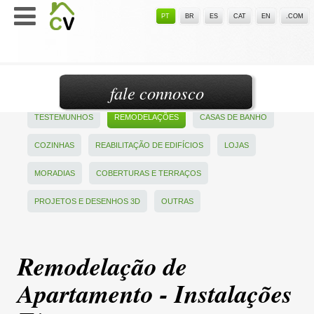
PT
BR
ES
CAT
EN
.COM
fale connosco
TESTEMUNHOS
REMODELAÇÕES
CASAS DE BANHO
COZINHAS
REABILITAÇÃO DE EDIFÍCIOS
LOJAS
MORADIAS
COBERTURAS E TERRAÇOS
PROJETOS E DESENHOS 3D
OUTRAS
Remodelação de
Apartamento - Instalações