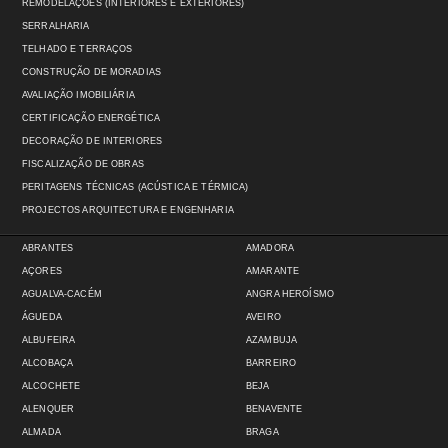
REMODELAÇÕES (INTERIORES E EXTERIORES)
SERRALHARIA
TELHADO E TERRAÇOS
CONSTRUÇÃO DE MORADIAS
AVALIAÇÃO IMOBILIÁRIA
CERTIFICAÇÃO ENERGÉTICA
DECORAÇÃO DE INTERIORES
FISCALIZAÇÃO DE OBRAS
PERITAGENS TÉCNICAS (ACÚSTICA E TÉRMICA)
PROJECTOS ARQUITECTURA E ENGENHARIA
ABRANTES
AMADORA
AÇORES
AMARANTE
AGUALVA-CACÉM
ANGRA HEROÍSMO
ÁGUEDA
AVEIRO
ALBUFEIRA
AZAMBUJA
ALCOBAÇA
BARREIRO
ALCOCHETE
BEJA
ALENQUER
BENAVENTE
ALMADA
BRAGA