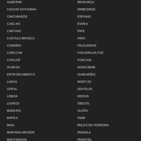
ALMEIRIM
BRAGANÇA
CALDAS DA RAINHA
ERMESINDE
CANTANHEDE
ESPINHO
CASCAIS
ÉVORA
CARTAXO
FAFE
CASTELO BRANCO
FARO
COIMBRA
FELGUEIRAS
CORUCHE
FIGUEIRA DA FOZ
COVILHÃ
FUNCHAL
GUARDA
GONDOMAR
ENTRONCAMENTO
GUIMARÃES
LAGOS
MONTIJO
LEIRIA
ODIVELAS
LISBOA
OEIRAS
LOURES
ÓBIDOS
MADEIRA
OLHÃO
MAFRA
OVAR
MAIA
PAÇOS DE FERREIRA
MARINHA GRANDE
PALMELA
MATOSINHOS
PENAFIEL