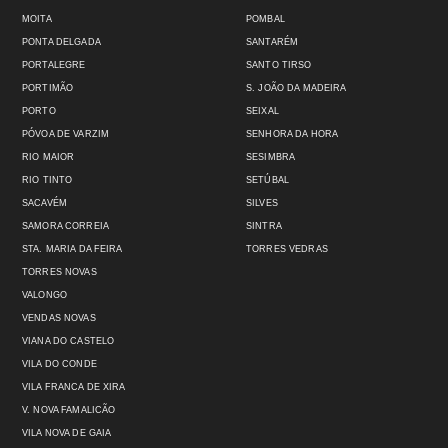
MOITA
POMBAL
PONTA DELGADA
SANTARÉM
PORTALEGRE
SANTO TIRSO
PORTIMÃO
S. JOÃO DA MADEIRA
PORTO
SEIXAL
PÓVOA DE VARZIM
SENHORA DA HORA
RIO MAIOR
SESIMBRA
RIO TINTO
SETÚBAL
SACAVÉM
SILVES
SAMORA CORREIA
SINTRA
STA. MARIA DA FEIRA
TORRES VEDRAS
TORRES NOVAS
VALONGO
VENDAS NOVAS
VIANA DO CASTELO
VILA DO CONDE
VILA FRANCA DE XIRA
V. NOVA FAMALICÃO
VILA NOVA DE GAIA