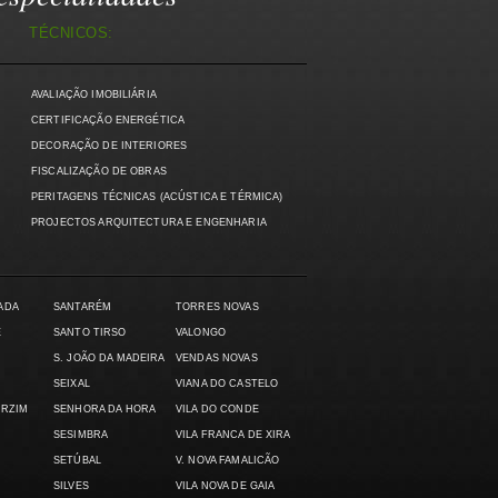
TÉCNICOS:
AVALIAÇÃO IMOBILIÁRIA
)
CERTIFICAÇÃO ENERGÉTICA
DECORAÇÃO DE INTERIORES
FISCALIZAÇÃO DE OBRAS
PERITAGENS TÉCNICAS (ACÚSTICA E TÉRMICA)
PROJECTOS ARQUITECTURA E ENGENHARIA
ADA
SANTARÉM
TORRES NOVAS
E
SANTO TIRSO
VALONGO
S. JOÃO DA MADEIRA
VENDAS NOVAS
SEIXAL
VIANA DO CASTELO
ARZIM
SENHORA DA HORA
VILA DO CONDE
SESIMBRA
VILA FRANCA DE XIRA
SETÚBAL
V. NOVA FAMALICÃO
SILVES
VILA NOVA DE GAIA