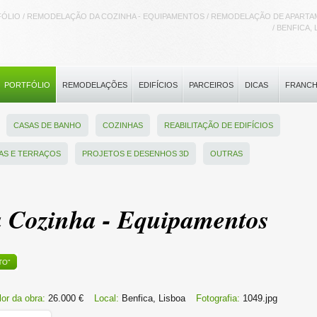
ÓLIO / REMODELAÇÃO DA COZINHA - EQUIPAMENTOS / REMODELAÇÃO DE APART
/ BENFICA,
PORTFÓLIO
REMODELAÇÕES
EDIFÍCIOS
PARCEIROS
DICAS
FRANCH
CASAS DE BANHO
COZINHAS
REABILITAÇÃO DE EDIFÍCIOS
AS E TERRAÇOS
PROJETOS E DESENHOS 3D
OUTRAS
 Cozinha - Equipamentos
TO"
lor da obra:
26.000 €
Local:
Benfica, Lisboa
Fotografia:
1049.jpg