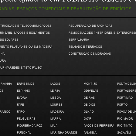
DIAS, ESPAÇOS COMERCIAIS E REABILITAÇÃO DE EDIFÍCIOS:
CTRICIDADE E TELECOMUNICAÇÕES
RECUPERAÇÃO DE FACHADAS
RMEABILIZAÇÕES E ISOLAMENTOS
REMODELAÇÕES (INTERIORES E EXTERIORES
ÉIS SOLARES
SERRALHARIA
MENTO FLUTUANTE OU EM MADEIRA
TELHADO E TERRAÇOS
INA
CONSTRUÇÃO DE MORADIAS
TURA
UR (PAREDES E TETO-FALSO)
 RAINHA
ERMESINDE
LAGOS
MONTIJO
PONTA DELG
DE
ESPINHO
LEIRIA
ODIVELAS
PORTALEGR
ÉVORA
LISBOA
OEIRAS
PORTIMÃO
FAFE
LOURES
ÓBIDOS
PORTO
BRANCO
FARO
MADEIRA
OLHÃO
PÓVOA DE V
FELGUEIRAS
MAFRA
OVAR
RIO MAIOR
FIGUEIRA DA FOZ
MAIA
PAÇOS DE FERREIRA
RIO TINTO
FUNCHAL
MARINHA GRANDE
PALMELA
SACAVÉM