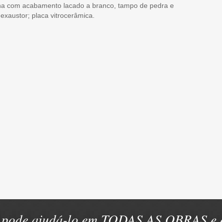
a com acabamento lacado a branco, tampo de pedra e
exaustor; placa vitrocerâmica.
pode ajudá-lo em TODAS AS OBRAS e e