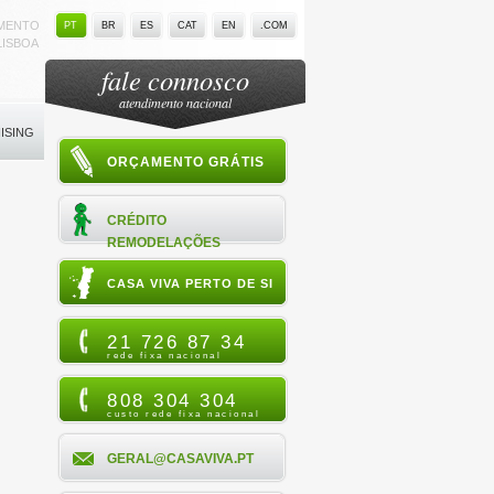
AMENTO
PT
BR
ES
CAT
EN
.COM
 LISBOA
fale connosco
atendimento nacional
ISING
ORÇAMENTO GRÁTIS
CRÉDITO
REMODELAÇÕES
CASA VIVA PERTO DE SI
21 726 87 34
rede fixa nacional
808 304 304
custo rede fixa nacional
GERAL@CASAVIVA.PT