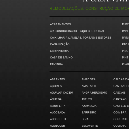
REMODELAÇÕES, CONSTRUÇÃO DE MORA
ACABAMENTOS
ELE
AR CONDICIONADO E AQUEC. CENTRAL
IMPE
CAIXILHARIA (JANELAS, PORTAS) E ESTORES
PAIN
CANALIZAÇÃO
PAVI
CARPINTARIA
PISC
CASA DE BANHO
PIN
COZINHA
PLAD
ABRANTES
AMADORA
CALDAS DA
AÇORES
AMARANTE
CANTANHE
AGUALVA-CACÉM
ANGRA HEROÍSMO
CASCAIS
ÁGUEDA
AVEIRO
CARTAXO
ALBUFEIRA
AZAMBUJA
CASTELO 
ALCOBAÇA
BARREIRO
COIMBRA
ALCOCHETE
BEJA
CORUCHE
ALENQUER
BENAVENTE
COVILHÃ