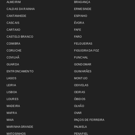
ALMEIRIM
BRAGANÇA
CALDAS DA RAINHA
ERMESINDE
CANTANHEDE
ESPINHO
CASCAIS
ÉVORA
CARTAXO
FAFE
CASTELO BRANCO
FARO
COIMBRA
FELGUEIRAS
CORUCHE
FIGUEIRA DA FOZ
COVILHÃ
FUNCHAL
GUARDA
GONDOMAR
ENTRONCAMENTO
GUIMARÃES
LAGOS
MONTIJO
LEIRIA
ODIVELAS
LISBOA
OEIRAS
LOURES
ÓBIDOS
MADEIRA
OLHÃO
MAFRA
OVAR
MAIA
PAÇOS DE FERREIRA
MARINHA GRANDE
PALMELA
MATOSINHOS
PENAFIEL