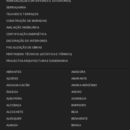
REMODELAÇÕES (INTERIORES E EXTERIORES)
SERRALHARIA
TELHADO E TERRAÇOS
CONSTRUÇÃO DE MORADIAS
AVALIAÇÃO IMOBILIÁRIA
CERTIFICAÇÃO ENERGÉTICA
DECORAÇÃO DE INTERIORES
FISCALIZAÇÃO DE OBRAS
PERITAGENS TÉCNICAS (ACÚSTICA E TÉRMICA)
PROJECTOS ARQUITECTURA E ENGENHARIA
ABRANTES
AMADORA
AÇORES
AMARANTE
AGUALVA-CACÉM
ANGRA HEROÍSMO
ÁGUEDA
AVEIRO
ALBUFEIRA
AZAMBUJA
ALCOBAÇA
BARREIRO
ALCOCHETE
BEJA
ALENQUER
BENAVENTE
ALMADA
BRAGA