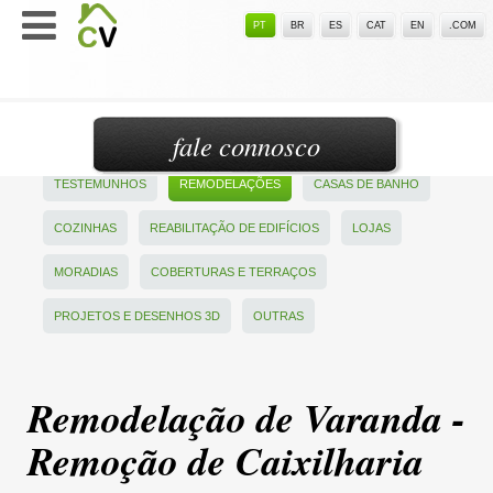
PT
BR
ES
CAT
EN
.COM
fale connosco
TESTEMUNHOS
REMODELAÇÕES
CASAS DE BANHO
COZINHAS
REABILITAÇÃO DE EDIFÍCIOS
LOJAS
MORADIAS
COBERTURAS E TERRAÇOS
PROJETOS E DESENHOS 3D
OUTRAS
Remodelação de Varanda -
Remoção de Caixilharia