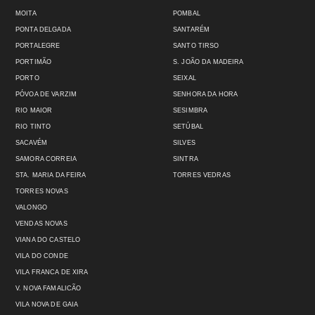
MOITA
POMBAL
PONTA DELGADA
SANTARÉM
PORTALEGRE
SANTO TIRSO
PORTIMÃO
S. JOÃO DA MADEIRA
PORTO
SEIXAL
PÓVOA DE VARZIM
SENHORA DA HORA
RIO MAIOR
SESIMBRA
RIO TINTO
SETÚBAL
SACAVÉM
SILVES
SAMORA CORREIA
SINTRA
STA. MARIA DA FEIRA
TORRES VEDRAS
TORRES NOVAS
VALONGO
VENDAS NOVAS
VIANA DO CASTELO
VILA DO CONDE
VILA FRANCA DE XIRA
V. NOVA FAMALICÃO
VILA NOVA DE GAIA