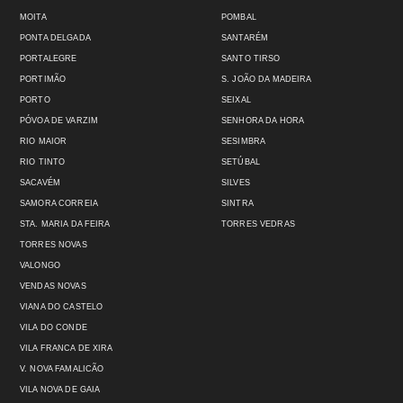
MOITA
POMBAL
PONTA DELGADA
SANTARÉM
PORTALEGRE
SANTO TIRSO
PORTIMÃO
S. JOÃO DA MADEIRA
PORTO
SEIXAL
PÓVOA DE VARZIM
SENHORA DA HORA
RIO MAIOR
SESIMBRA
RIO TINTO
SETÚBAL
SACAVÉM
SILVES
SAMORA CORREIA
SINTRA
STA. MARIA DA FEIRA
TORRES VEDRAS
TORRES NOVAS
VALONGO
VENDAS NOVAS
VIANA DO CASTELO
VILA DO CONDE
VILA FRANCA DE XIRA
V. NOVA FAMALICÃO
VILA NOVA DE GAIA