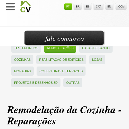
PT
BR
ES
CAT
EN
.COM
fale connosco
TESTEMUNHOS
REMODELAÇÕES
CASAS DE BANHO
COZINHAS
REABILITAÇÃO DE EDIFÍCIOS
LOJAS
MORADIAS
COBERTURAS E TERRAÇOS
PROJETOS E DESENHOS 3D
OUTRAS
Remodelação da Cozinha -
Reparações