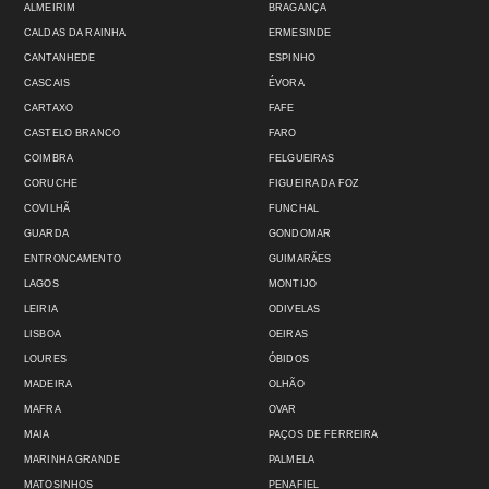
ALMEIRIM
BRAGANÇA
CALDAS DA RAINHA
ERMESINDE
CANTANHEDE
ESPINHO
CASCAIS
ÉVORA
CARTAXO
FAFE
CASTELO BRANCO
FARO
COIMBRA
FELGUEIRAS
CORUCHE
FIGUEIRA DA FOZ
COVILHÃ
FUNCHAL
GUARDA
GONDOMAR
ENTRONCAMENTO
GUIMARÃES
LAGOS
MONTIJO
LEIRIA
ODIVELAS
LISBOA
OEIRAS
LOURES
ÓBIDOS
MADEIRA
OLHÃO
MAFRA
OVAR
MAIA
PAÇOS DE FERREIRA
MARINHA GRANDE
PALMELA
MATOSINHOS
PENAFIEL