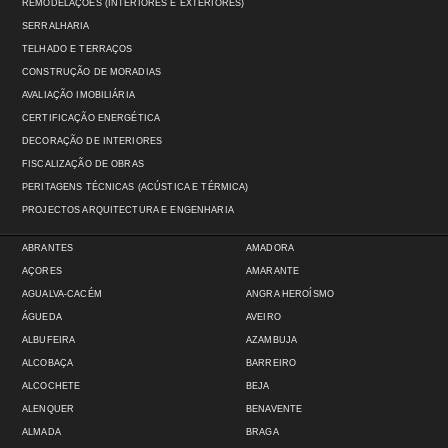
REMODELAÇÕES (INTERIORES E EXTERIORES)
SERRALHARIA
TELHADO E TERRAÇOS
CONSTRUÇÃO DE MORADIAS
AVALIAÇÃO IMOBILIÁRIA
CERTIFICAÇÃO ENERGÉTICA
DECORAÇÃO DE INTERIORES
FISCALIZAÇÃO DE OBRAS
PERITAGENS TÉCNICAS (ACÚSTICA E TÉRMICA)
PROJECTOS ARQUITECTURA E ENGENHARIA
ABRANTES
AMADORA
AÇORES
AMARANTE
AGUALVA-CACÉM
ANGRA HEROÍSMO
ÁGUEDA
AVEIRO
ALBUFEIRA
AZAMBUJA
ALCOBAÇA
BARREIRO
ALCOCHETE
BEJA
ALENQUER
BENAVENTE
ALMADA
BRAGA