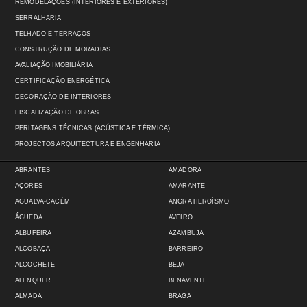
REMODELAÇÕES (INTERIORES E EXTERIORES)
SERRALHARIA
TELHADO E TERRAÇOS
CONSTRUÇÃO DE MORADIAS
AVALIAÇÃO IMOBILIÁRIA
CERTIFICAÇÃO ENERGÉTICA
DECORAÇÃO DE INTERIORES
FISCALIZAÇÃO DE OBRAS
PERITAGENS TÉCNICAS (ACÚSTICA E TÉRMICA)
PROJECTOS ARQUITECTURA E ENGENHARIA
ABRANTES
AMADORA
AÇORES
AMARANTE
AGUALVA-CACÉM
ANGRA HEROÍSMO
ÁGUEDA
AVEIRO
ALBUFEIRA
AZAMBUJA
ALCOBAÇA
BARREIRO
ALCOCHETE
BEJA
ALENQUER
BENAVENTE
ALMADA
BRAGA