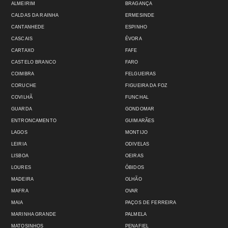
ALMEIRIM
BRAGANÇA
CALDAS DA RAINHA
ERMESINDE
CANTANHEDE
ESPINHO
CASCAIS
ÉVORA
CARTAXO
FAFE
CASTELO BRANCO
FARO
COIMBRA
FELGUEIRAS
CORUCHE
FIGUEIRA DA FOZ
COVILHÃ
FUNCHAL
GUARDA
GONDOMAR
ENTRONCAMENTO
GUIMARÃES
LAGOS
MONTIJO
LEIRIA
ODIVELAS
LISBOA
OEIRAS
LOURES
ÓBIDOS
MADEIRA
OLHÃO
MAFRA
OVAR
MAIA
PAÇOS DE FERREIRA
MARINHA GRANDE
PALMELA
MATOSINHOS
PENAFIEL