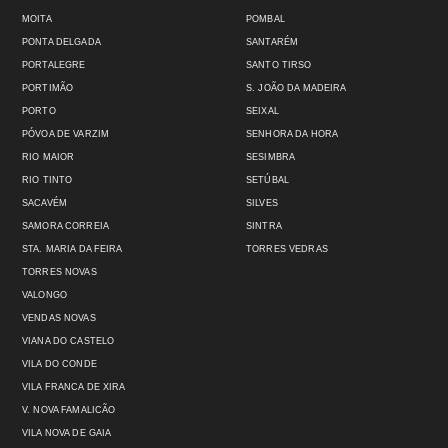
MOITA
POMBAL
PONTA DELGADA
SANTARÉM
PORTALEGRE
SANTO TIRSO
PORTIMÃO
S. JOÃO DA MADEIRA
PORTO
SEIXAL
PÓVOA DE VARZIM
SENHORA DA HORA
RIO MAIOR
SESIMBRA
RIO TINTO
SETÚBAL
SACAVÉM
SILVES
SAMORA CORREIA
SINTRA
STA. MARIA DA FEIRA
TORRES VEDRAS
TORRES NOVAS
VALONGO
VENDAS NOVAS
VIANA DO CASTELO
VILA DO CONDE
VILA FRANCA DE XIRA
V. NOVA FAMALICÃO
VILA NOVA DE GAIA