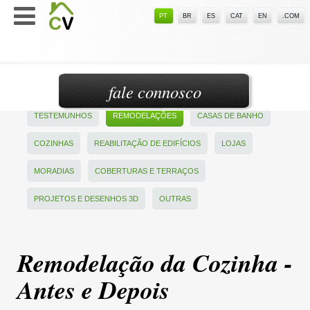
PT
BR
ES
CAT
EN
.COM
fale connosco
TESTEMUNHOS
REMODELAÇÕES
CASAS DE BANHO
COZINHAS
REABILITAÇÃO DE EDIFÍCIOS
LOJAS
MORADIAS
COBERTURAS E TERRAÇOS
PROJETOS E DESENHOS 3D
OUTRAS
Remodelação da Cozinha -
Antes e Depois