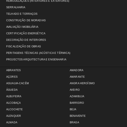
REMODELAÇÕES (INTERIORES E EXTERIORES)
SERRALHARIA
TELHADO E TERRAÇOS
CONSTRUÇÃO DE MORADIAS
AVALIAÇÃO IMOBILIÁRIA
CERTIFICAÇÃO ENERGÉTICA
DECORAÇÃO DE INTERIORES
FISCALIZAÇÃO DE OBRAS
PERITAGENS TÉCNICAS (ACÚSTICA E TÉRMICA)
PROJECTOS ARQUITECTURA E ENGENHARIA
ABRANTES
AMADORA
AÇORES
AMARANTE
AGUALVA-CACÉM
ANGRA HEROÍSMO
ÁGUEDA
AVEIRO
ALBUFEIRA
AZAMBUJA
ALCOBAÇA
BARREIRO
ALCOCHETE
BEJA
ALENQUER
BENAVENTE
ALMADA
BRAGA