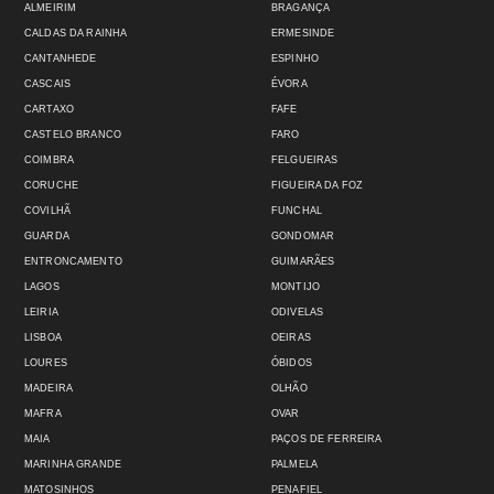
ALMEIRIM
BRAGANÇA
CALDAS DA RAINHA
ERMESINDE
CANTANHEDE
ESPINHO
CASCAIS
ÉVORA
CARTAXO
FAFE
CASTELO BRANCO
FARO
COIMBRA
FELGUEIRAS
CORUCHE
FIGUEIRA DA FOZ
COVILHÃ
FUNCHAL
GUARDA
GONDOMAR
ENTRONCAMENTO
GUIMARÃES
LAGOS
MONTIJO
LEIRIA
ODIVELAS
LISBOA
OEIRAS
LOURES
ÓBIDOS
MADEIRA
OLHÃO
MAFRA
OVAR
MAIA
PAÇOS DE FERREIRA
MARINHA GRANDE
PALMELA
MATOSINHOS
PENAFIEL