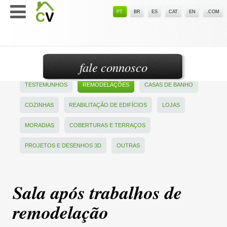
PT
BR
ES
CAT
EN
.COM
fale connosco
TESTEMUNHOS
REMODELAÇÕES
CASAS DE BANHO
COZINHAS
REABILITAÇÃO DE EDIFÍCIOS
LOJAS
MORADIAS
COBERTURAS E TERRAÇOS
PROJETOS E DESENHOS 3D
OUTRAS
Sala após trabalhos de
remodelação