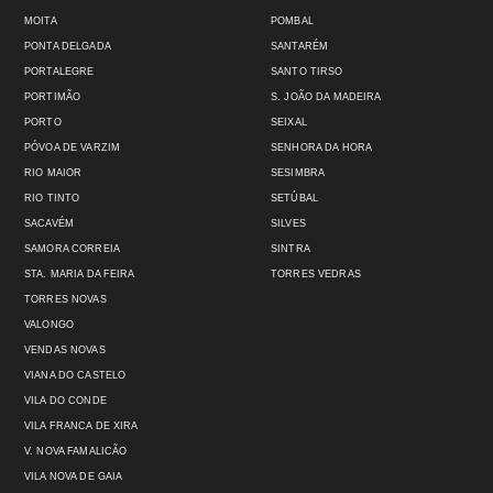
MOITA
POMBAL
PONTA DELGADA
SANTARÉM
PORTALEGRE
SANTO TIRSO
PORTIMÃO
S. JOÃO DA MADEIRA
PORTO
SEIXAL
PÓVOA DE VARZIM
SENHORA DA HORA
RIO MAIOR
SESIMBRA
RIO TINTO
SETÚBAL
SACAVÉM
SILVES
SAMORA CORREIA
SINTRA
STA. MARIA DA FEIRA
TORRES VEDRAS
TORRES NOVAS
VALONGO
VENDAS NOVAS
VIANA DO CASTELO
VILA DO CONDE
VILA FRANCA DE XIRA
V. NOVA FAMALICÃO
VILA NOVA DE GAIA