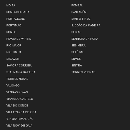
MOITA
POMBAL
PONTA DELGADA
SANTARÉM
PORTALEGRE
SANTO TIRSO
PORTIMÃO
S. JOÃO DA MADEIRA
PORTO
SEIXAL
PÓVOA DE VARZIM
SENHORA DA HORA
RIO MAIOR
SESIMBRA
RIO TINTO
SETÚBAL
SACAVÉM
SILVES
SAMORA CORREIA
SINTRA
STA. MARIA DA FEIRA
TORRES VEDRAS
TORRES NOVAS
VALONGO
VENDAS NOVAS
VIANA DO CASTELO
VILA DO CONDE
VILA FRANCA DE XIRA
V. NOVA FAMALICÃO
VILA NOVA DE GAIA