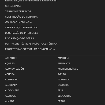
REMODELAÇÕES (INTERIORES E EXTERIORES)
SERRALHARIA
TELHADO E TERRAÇOS
CONSTRUÇÃO DE MORADIAS
AVALIAÇÃO IMOBILIÁRIA
CERTIFICAÇÃO ENERGÉTICA
DECORAÇÃO DE INTERIORES
FISCALIZAÇÃO DE OBRAS
PERITAGENS TÉCNICAS (ACÚSTICA E TÉRMICA)
PROJECTOS ARQUITECTURA E ENGENHARIA
ABRANTES
AMADORA
AÇORES
AMARANTE
AGUALVA-CACÉM
ANGRA HEROÍSMO
ÁGUEDA
AVEIRO
ALBUFEIRA
AZAMBUJA
ALCOBAÇA
BARREIRO
ALCOCHETE
BEJA
ALENQUER
BENAVENTE
ALMADA
BRAGA