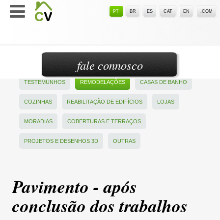
PT
BR
ES
CAT
EN
.COM
fale connosco
TESTEMUNHOS
REMODELAÇÕES
CASAS DE BANHO
COZINHAS
REABILITAÇÃO DE EDIFÍCIOS
LOJAS
MORADIAS
COBERTURAS E TERRAÇOS
PROJETOS E DESENHOS 3D
OUTRAS
Pavimento - após
conclusão dos trabalhos