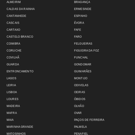
ALMEIRIM
BRAGANÇA
CALDAS DA RAINHA
ERMESINDE
CANTANHEDE
ESPINHO
CASCAIS
ÉVORA
CARTAXO
FAFE
CASTELO BRANCO
FARO
COIMBRA
FELGUEIRAS
CORUCHE
FIGUEIRA DA FOZ
COVILHÃ
FUNCHAL
GUARDA
GONDOMAR
ENTRONCAMENTO
GUIMARÃES
LAGOS
MONTIJO
LEIRIA
ODIVELAS
LISBOA
OEIRAS
LOURES
ÓBIDOS
MADEIRA
OLHÃO
MAFRA
OVAR
MAIA
PAÇOS DE FERREIRA
MARINHA GRANDE
PALMELA
MATOSINHOS
PENAFIEL