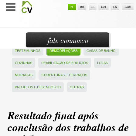
PT
BR
ES
CAT
EN
.COM
fale connosco
TESTEMUNHOS
REMODELAÇÕES
CASAS DE BANHO
COZINHAS
REABILITAÇÃO DE EDIFÍCIOS
LOJAS
MORADIAS
COBERTURAS E TERRAÇOS
PROJETOS E DESENHOS 3D
OUTRAS
Resultado final após
conclusão dos trabalhos de