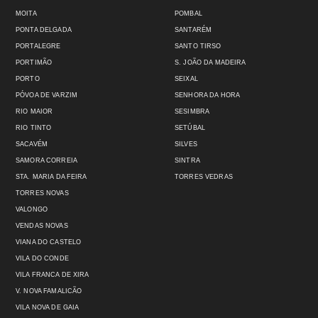
MOITA
POMBAL
PONTA DELGADA
SANTARÉM
PORTALEGRE
SANTO TIRSO
PORTIMÃO
S. JOÃO DA MADEIRA
PORTO
SEIXAL
PÓVOA DE VARZIM
SENHORA DA HORA
RIO MAIOR
SESIMBRA
RIO TINTO
SETÚBAL
SACAVÉM
SILVES
SAMORA CORREIA
SINTRA
STA. MARIA DA FEIRA
TORRES VEDRAS
TORRES NOVAS
VALONGO
VENDAS NOVAS
VIANA DO CASTELO
VILA DO CONDE
VILA FRANCA DE XIRA
V. NOVA FAMALICÃO
VILA NOVA DE GAIA