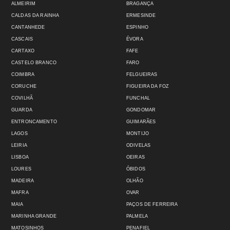
ALMEIRIM
BRAGANÇA
CALDAS DA RAINHA
ERMESINDE
CANTANHEDE
ESPINHO
CASCAIS
ÉVORA
CARTAXO
FAFE
CASTELO BRANCO
FARO
COIMBRA
FELGUEIRAS
CORUCHE
FIGUEIRA DA FOZ
COVILHÃ
FUNCHAL
GUARDA
GONDOMAR
ENTRONCAMENTO
GUIMARÃES
LAGOS
MONTIJO
LEIRIA
ODIVELAS
LISBOA
OEIRAS
LOURES
ÓBIDOS
MADEIRA
OLHÃO
MAFRA
OVAR
MAIA
PAÇOS DE FERREIRA
MARINHA GRANDE
PALMELA
MATOSINHOS
PENAFIEL