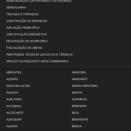
REMODELAÇÕES (INTERIORES E EXTERIORES)
SERRALHARIA
TELHADO E TERRAÇOS
CONSTRUÇÃO DE MORADIAS
AVALIAÇÃO IMOBILIÁRIA
CERTIFICAÇÃO ENERGÉTICA
DECORAÇÃO DE INTERIORES
FISCALIZAÇÃO DE OBRAS
PERITAGENS TÉCNICAS (ACÚSTICA E TÉRMICA)
PROJECTOS ARQUITECTURA E ENGENHARIA
ABRANTES
AMADORA
AÇORES
AMARANTE
AGUALVA-CACÉM
ANGRA HEROÍSMO
ÁGUEDA
AVEIRO
ALBUFEIRA
AZAMBUJA
ALCOBAÇA
BARREIRO
ALCOCHETE
BEJA
ALENQUER
BENAVENTE
ALMADA
BRAGA