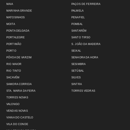
MAIA
PAÇOS DE FERREIRA
MARINHA GRANDE
PALMELA
MATOSINHOS
PENAFIEL
MOITA
POMBAL
PONTA DELGADA
SANTARÉM
PORTALEGRE
SANTO TIRSO
PORTIMÃO
S. JOÃO DA MADEIRA
PORTO
SEIXAL
PÓVOA DE VARZIM
SENHORA DA HORA
RIO MAIOR
SESIMBRA
RIO TINTO
SETÚBAL
SACAVÉM
SILVES
SAMORA CORREIA
SINTRA
STA. MARIA DA FEIRA
TORRES VEDRAS
TORRES NOVAS
VALONGO
VENDAS NOVAS
VIANA DO CASTELO
VILA DO CONDE