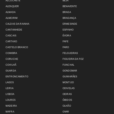
ALCOCHETE
BEJA
ALENQUER
BENAVENTE
ALMADA
BRAGA
ALMEIRIM
BRAGANÇA
CALDAS DA RAINHA
ERMESINDE
CANTANHEDE
ESPINHO
CASCAIS
ÉVORA
CARTAXO
FAFE
CASTELO BRANCO
FARO
COIMBRA
FELGUEIRAS
CORUCHE
FIGUEIRA DA FOZ
COVILHÃ
FUNCHAL
GUARDA
GONDOMAR
ENTRONCAMENTO
GUIMARÃES
LAGOS
MONTIJO
LEIRIA
ODIVELAS
LISBOA
OEIRAS
LOURES
ÓBIDOS
MADEIRA
OLHÃO
MAFRA
OVAR