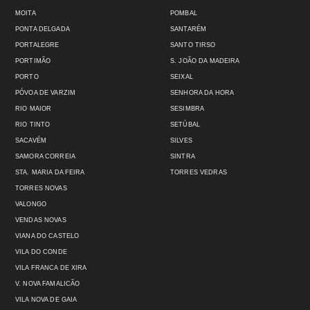
MOITA
POMBAL
PONTA DELGADA
SANTARÉM
PORTALEGRE
SANTO TIRSO
PORTIMÃO
S. JOÃO DA MADEIRA
PORTO
SEIXAL
PÓVOA DE VARZIM
SENHORA DA HORA
RIO MAIOR
SESIMBRA
RIO TINTO
SETÚBAL
SACAVÉM
SILVES
SAMORA CORREIA
SINTRA
STA. MARIA DA FEIRA
TORRES VEDRAS
TORRES NOVAS
VALONGO
VENDAS NOVAS
VIANA DO CASTELO
VILA DO CONDE
VILA FRANCA DE XIRA
V. NOVA FAMALICÃO
VILA NOVA DE GAIA