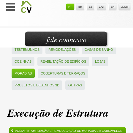
PT
BR
ES
CAT
EN
.COM
fale connosco
TESTEMUNHOS
REMODELAÇÕES
CASAS DE BANHO
COZINHAS
REABILITAÇÃO DE EDIFÍCIOS
LOJAS
MORADIAS
COBERTURAS E TERRAÇOS
PROJETOS E DESENHOS 3D
OUTRAS
Execução de Estrutura
VOLTAR A "AMPLIAÇÃO E REMODELAÇÃO DE MORADIA EM CARCAVELOS"