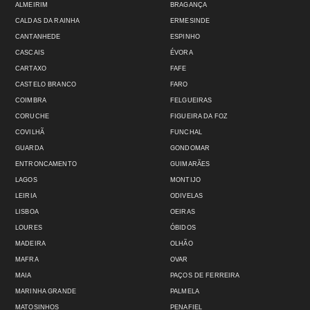
ALMEIRIM
BRAGANÇA
CALDAS DA RAINHA
ERMESINDE
CANTANHEDE
ESPINHO
CASCAIS
ÉVORA
CARTAXO
FAFE
CASTELO BRANCO
FARO
COIMBRA
FELGUEIRAS
CORUCHE
FIGUEIRA DA FOZ
COVILHÃ
FUNCHAL
GUARDA
GONDOMAR
ENTRONCAMENTO
GUIMARÃES
LAGOS
MONTIJO
LEIRIA
ODIVELAS
LISBOA
OEIRAS
LOURES
ÓBIDOS
MADEIRA
OLHÃO
MAFRA
OVAR
MAIA
PAÇOS DE FERREIRA
MARINHA GRANDE
PALMELA
MATOSINHOS
PENAFIEL