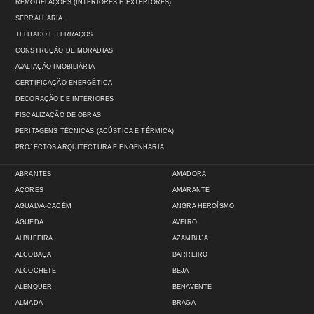
REMODELAÇÕES (INTERIORES E EXTERIORES)
SERRALHARIA
TELHADO E TERRAÇOS
CONSTRUÇÃO DE MORADIAS
AVALIAÇÃO IMOBILIÁRIA
CERTIFICAÇÃO ENERGÉTICA
DECORAÇÃO DE INTERIORES
FISCALIZAÇÃO DE OBRAS
PERITAGENS TÉCNICAS (ACÚSTICA E TÉRMICA)
PROJECTOS ARQUITECTURA E ENGENHARIA
ABRANTES
AMADORA
AÇORES
AMARANTE
AGUALVA-CACÉM
ANGRA HEROÍSMO
ÁGUEDA
AVEIRO
ALBUFEIRA
AZAMBUJA
ALCOBAÇA
BARREIRO
ALCOCHETE
BEJA
ALENQUER
BENAVENTE
ALMADA
BRAGA