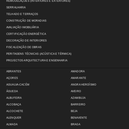
REMODELAÇÕES (INTERIORES E EXTERIORES)
SERRALHARIA
TELHADO E TERRAÇOS
CONSTRUÇÃO DE MORADIAS
AVALIAÇÃO IMOBILIÁRIA
CERTIFICAÇÃO ENERGÉTICA
DECORAÇÃO DE INTERIORES
FISCALIZAÇÃO DE OBRAS
PERITAGENS TÉCNICAS (ACÚSTICA E TÉRMICA)
PROJECTOS ARQUITECTURA E ENGENHARIA
ABRANTES
AMADORA
AÇORES
AMARANTE
AGUALVA-CACÉM
ANGRA HEROÍSMO
ÁGUEDA
AVEIRO
ALBUFEIRA
AZAMBUJA
ALCOBAÇA
BARREIRO
ALCOCHETE
BEJA
ALENQUER
BENAVENTE
ALMADA
BRAGA