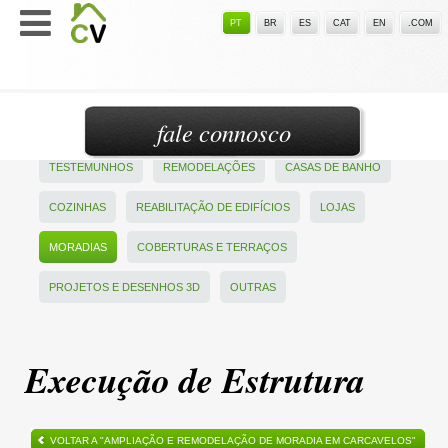
PT
BR
ES
CAT
EN
.COM
fale connosco
TESTEMUNHOS
REMODELAÇÕES
CASAS DE BANHO
COZINHAS
REABILITAÇÃO DE EDIFÍCIOS
LOJAS
MORADIAS
COBERTURAS E TERRAÇOS
PROJETOS E DESENHOS 3D
OUTRAS
Execução de Estrutura
VOLTAR A "AMPLIAÇÃO E REMODELAÇÃO DE MORADIA EM CARCAVELOS"