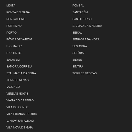
MOITA
POMBAL
PONTA DELGADA
SANTARÉM
PORTALEGRE
SANTO TIRSO
PORTIMÃO
S. JOÃO DA MADEIRA
PORTO
SEIXAL
PÓVOA DE VARZIM
SENHORA DA HORA
RIO MAIOR
SESIMBRA
RIO TINTO
SETÚBAL
SACAVÉM
SILVES
SAMORA CORREIA
SINTRA
STA. MARIA DA FEIRA
TORRES VEDRAS
TORRES NOVAS
VALONGO
VENDAS NOVAS
VIANA DO CASTELO
VILA DO CONDE
VILA FRANCA DE XIRA
V. NOVA FAMALICÃO
VILA NOVA DE GAIA