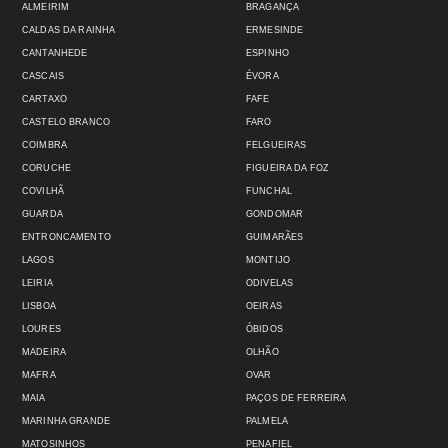
ALMEIRIM
BRAGANÇA
CALDAS DA RAINHA
ERMESINDE
CANTANHEDE
ESPINHO
CASCAIS
ÉVORA
CARTAXO
FAFE
CASTELO BRANCO
FARO
COIMBRA
FELGUEIRAS
CORUCHE
FIGUEIRA DA FOZ
COVILHÃ
FUNCHAL
GUARDA
GONDOMAR
ENTRONCAMENTO
GUIMARÃES
LAGOS
MONTIJO
LEIRIA
ODIVELAS
LISBOA
OEIRAS
LOURES
ÓBIDOS
MADEIRA
OLHÃO
MAFRA
OVAR
MAIA
PAÇOS DE FERREIRA
MARINHA GRANDE
PALMELA
MATOSINHOS
PENAFIEL