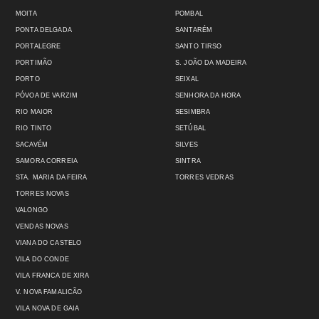
MOITA
POMBAL
PONTA DELGADA
SANTARÉM
PORTALEGRE
SANTO TIRSO
PORTIMÃO
S. JOÃO DA MADEIRA
PORTO
SEIXAL
PÓVOA DE VARZIM
SENHORA DA HORA
RIO MAIOR
SESIMBRA
RIO TINTO
SETÚBAL
SACAVÉM
SILVES
SAMORA CORREIA
SINTRA
STA. MARIA DA FEIRA
TORRES VEDRAS
TORRES NOVAS
VALONGO
VENDAS NOVAS
VIANA DO CASTELO
VILA DO CONDE
VILA FRANCA DE XIRA
V. NOVA FAMALICÃO
VILA NOVA DE GAIA