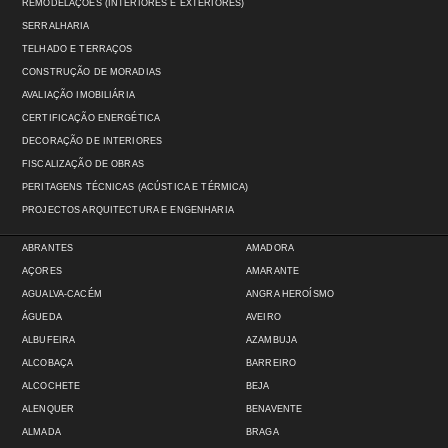
REMODELAÇÕES (INTERIORES E EXTERIORES)
SERRALHARIA
TELHADO E TERRAÇOS
CONSTRUÇÃO DE MORADIAS
AVALIAÇÃO IMOBILIÁRIA
CERTIFICAÇÃO ENERGÉTICA
DECORAÇÃO DE INTERIORES
FISCALIZAÇÃO DE OBRAS
PERITAGENS TÉCNICAS (ACÚSTICA E TÉRMICA)
PROJECTOS ARQUITECTURA E ENGENHARIA
ABRANTES
AMADORA
AÇORES
AMARANTE
AGUALVA-CACÉM
ANGRA HEROÍSMO
ÁGUEDA
AVEIRO
ALBUFEIRA
AZAMBUJA
ALCOBAÇA
BARREIRO
ALCOCHETE
BEJA
ALENQUER
BENAVENTE
ALMADA
BRAGA