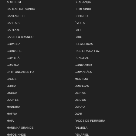
ALMEIRIM
BRAGANÇA
CALDAS DA RAINHA
ERMESINDE
CANTANHEDE
ESPINHO
CASCAIS
ÉVORA
CARTAXO
FAFE
CASTELO BRANCO
FARO
COIMBRA
FELGUEIRAS
CORUCHE
FIGUEIRA DA FOZ
COVILHÃ
FUNCHAL
GUARDA
GONDOMAR
ENTRONCAMENTO
GUIMARÃES
LAGOS
MONTIJO
LEIRIA
ODIVELAS
LISBOA
OEIRAS
LOURES
ÓBIDOS
MADEIRA
OLHÃO
MAFRA
OVAR
MAIA
PAÇOS DE FERREIRA
MARINHA GRANDE
PALMELA
MATOSINHOS
PENAFIEL