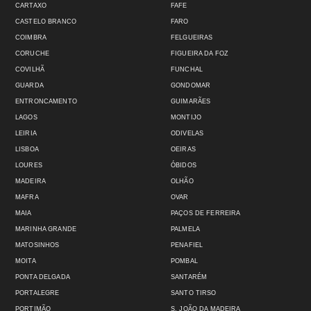
CARTAXO
FAFE
CASTELO BRANCO
FARO
COIMBRA
FELGUEIRAS
CORUCHE
FIGUEIRA DA FOZ
COVILHÃ
FUNCHAL
GUARDA
GONDOMAR
ENTRONCAMENTO
GUIMARÃES
LAGOS
MONTIJO
LEIRIA
ODIVELAS
LISBOA
OEIRAS
LOURES
ÓBIDOS
MADEIRA
OLHÃO
MAFRA
OVAR
MAIA
PAÇOS DE FERREIRA
MARINHA GRANDE
PALMELA
MATOSINHOS
PENAFIEL
MOITA
POMBAL
PONTA DELGADA
SANTARÉM
PORTALEGRE
SANTO TIRSO
PORTIMÃO
S. JOÃO DA MADEIRA