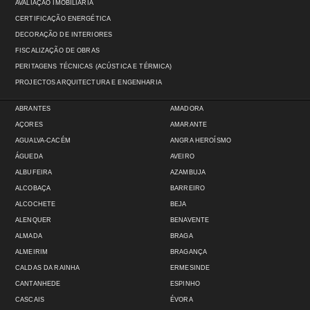
AVALIAÇÃO IMOBILIÁRIA
CERTIFICAÇÃO ENERGÉTICA
DECORAÇÃO DE INTERIORES
FISCALIZAÇÃO DE OBRAS
PERITAGENS TÉCNICAS (ACÚSTICA E TÉRMICA)
PROJECTOS ARQUITECTURA E ENGENHARIA
ABRANTES
AMADORA
AÇORES
AMARANTE
AGUALVA-CACÉM
ANGRA HEROÍSMO
ÁGUEDA
AVEIRO
ALBUFEIRA
AZAMBUJA
ALCOBAÇA
BARREIRO
ALCOCHETE
BEJA
ALENQUER
BENAVENTE
ALMADA
BRAGA
ALMEIRIM
BRAGANÇA
CALDAS DA RAINHA
ERMESINDE
CANTANHEDE
ESPINHO
CASCAIS
ÉVORA