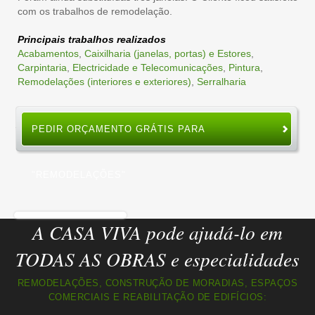
com os trabalhos de remodelação.
Principais trabalhos realizados
Acabamentos
,
Caixilharia (janelas, portas) e Estores
,
Carpintaria
,
Electricidade e Telecomunicações
,
Pintura
,
Remodelações (interiores e exteriores)
,
Serralharia
PEDIR ORÇAMENTO GRÁTIS PARA
"REMODELAÇÕES"
A CASA VIVA pode ajudá-lo em
TODAS AS OBRAS e especialidades
REMODELAÇÕES, CONSTRUÇÃO DE MORADIAS, ESPAÇOS
COMERCIAIS E REABILITAÇÃO DE EDIFÍCIOS: