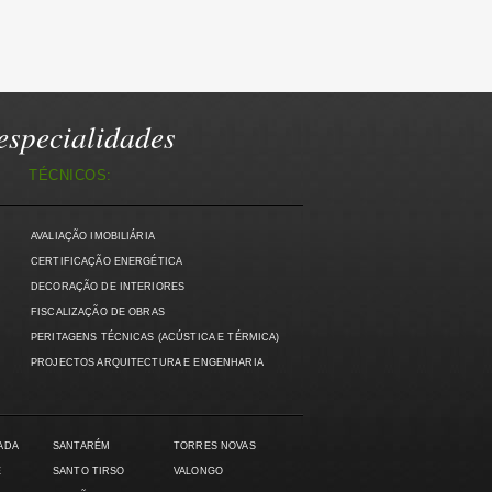
specialidades
TÉCNICOS:
AVALIAÇÃO IMOBILIÁRIA
)
CERTIFICAÇÃO ENERGÉTICA
DECORAÇÃO DE INTERIORES
FISCALIZAÇÃO DE OBRAS
PERITAGENS TÉCNICAS (ACÚSTICA E TÉRMICA)
PROJECTOS ARQUITECTURA E ENGENHARIA
ADA
SANTARÉM
TORRES NOVAS
E
SANTO TIRSO
VALONGO