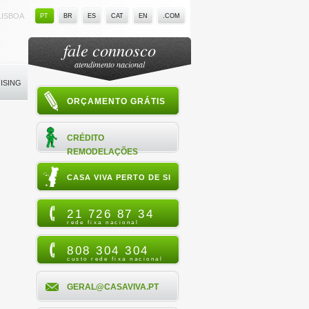
LISBOA
PT
BR
ES
CAT
EN
.COM
fale connosco
atendimento nacional
ISING
ORÇAMENTO GRÁTIS
CRÉDITO
REMODELAÇÕES
CASA VIVA PERTO DE SI
21 726 87 34
rede fixa nacional
808 304 304
custo rede fixa nacional
GERAL@CASAVIVA.PT