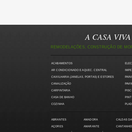
A CASA VIVA 
REMODELAÇÕES, CONSTRUÇÃO DE MORA
ACABAMENTOS
ELE
AR CONDICIONADO E AQUEC. CENTRAL
IMPE
CAIXILHARIA (JANELAS, PORTAS) E ESTORES
PAIN
CANALIZAÇÃO
PAVI
CARPINTARIA
PISC
CASA DE BANHO
PIN
COZINHA
PLAD
ABRANTES
AMADORA
CALDAS DA
AÇORES
AMARANTE
CANTANHE