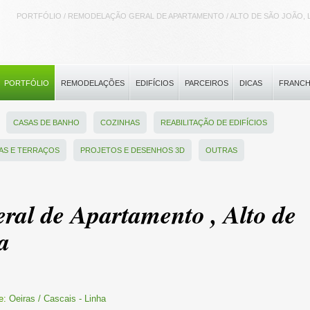
PORTFÓLIO / REMODELAÇÃO GERAL DE APARTAMENTO / ALTO DE SÃO JOÃO, 
PORTFÓLIO
REMODELAÇÕES
EDIFÍCIOS
PARCEIROS
DICAS
FRANCH
CASAS DE BANHO
COZINHAS
REABILITAÇÃO DE EDIFÍCIOS
AS E TERRAÇOS
PROJETOS E DESENHOS 3D
OUTRAS
al de Apartamento , Alto de
a
e:
Oeiras / Cascais - Linha