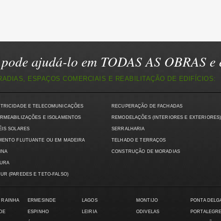
pode ajudá-lo em TODAS AS OBRAS e e
DIAS, ESPAÇOS COMERCIAIS E REABILITAÇÃO DE EDIFÍCIOS:
CTRICIDADE E TELECOMUNICAÇÕES
RECUPERAÇÃO DE FACHADAS
RMEABILIZAÇÕES E ISOLAMENTOS
REMODELAÇÕES (INTERIORES E EXTERIORES
ÉIS SOLARES
SERRALHARIA
MENTO FLUTUANTE OU EM MADEIRA
TELHADO E TERRAÇOS
INA
CONSTRUÇÃO DE MORADIAS
TURA
UR (PAREDES E TETO-FALSO)
 RAINHA
ERMESINDE
LAGOS
MONTIJO
PONTA DELG
DE
ESPINHO
LEIRIA
ODIVELAS
PORTALEGR