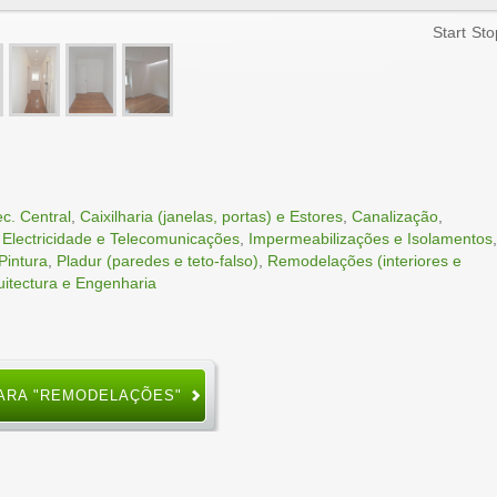
Start
Sto
c. Central
,
Caixilharia (janelas, portas) e Estores
,
Canalização
,
,
Electricidade e Telecomunicações
,
Impermeabilizações e Isolamentos
,
Pintura
,
Pladur (paredes e teto-falso)
,
Remodelações (interiores e
uitectura e Engenharia
ARA "REMODELAÇÕES"