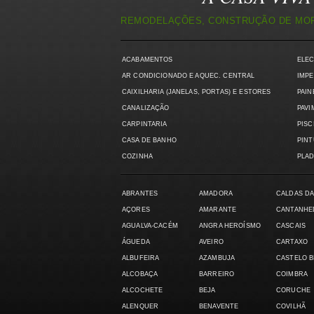
REMODELAÇÕES, CONSTRUÇÃO DE MORA
ACABAMENTOS
ELE
AR CONDICIONADO E AQUEC. CENTRAL
IMPE
CAIXILHARIA (JANELAS, PORTAS) E ESTORES
PAIN
CANALIZAÇÃO
PAVI
CARPINTARIA
PISC
CASA DE BANHO
PIN
COZINHA
PLAD
ABRANTES
AMADORA
CALDAS DA
AÇORES
AMARANTE
CANTANHE
AGUALVA-CACÉM
ANGRA HEROÍSMO
CASCAIS
ÁGUEDA
AVEIRO
CARTAXO
ALBUFEIRA
AZAMBUJA
CASTELO 
ALCOBAÇA
BARREIRO
COIMBRA
ALCOCHETE
BEJA
CORUCHE
ALENQUER
BENAVENTE
COVILHÃ