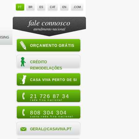
PT
BR
ES
CAT
EN
.COM
fale connosco
atendimento nacional
ISING
ORÇAMENTO GRÁTIS
CRÉDITO
REMODELAÇÕES
CASA VIVA PERTO DE SI
21 726 87 34
rede fixa nacional
808 304 304
custo rede fixa nacional
GERAL@CASAVIVA.PT