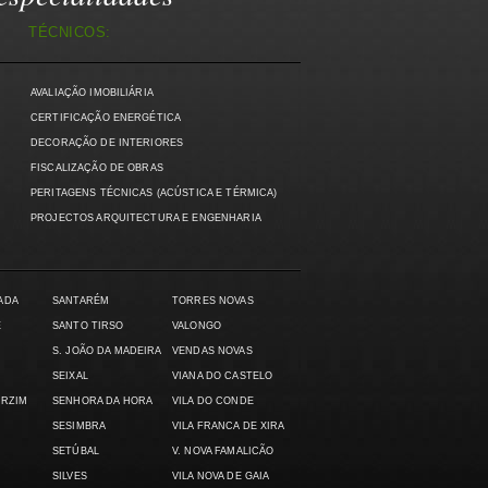
TÉCNICOS:
AVALIAÇÃO IMOBILIÁRIA
)
CERTIFICAÇÃO ENERGÉTICA
DECORAÇÃO DE INTERIORES
FISCALIZAÇÃO DE OBRAS
PERITAGENS TÉCNICAS (ACÚSTICA E TÉRMICA)
PROJECTOS ARQUITECTURA E ENGENHARIA
ADA
SANTARÉM
TORRES NOVAS
E
SANTO TIRSO
VALONGO
S. JOÃO DA MADEIRA
VENDAS NOVAS
SEIXAL
VIANA DO CASTELO
ARZIM
SENHORA DA HORA
VILA DO CONDE
SESIMBRA
VILA FRANCA DE XIRA
SETÚBAL
V. NOVA FAMALICÃO
SILVES
VILA NOVA DE GAIA