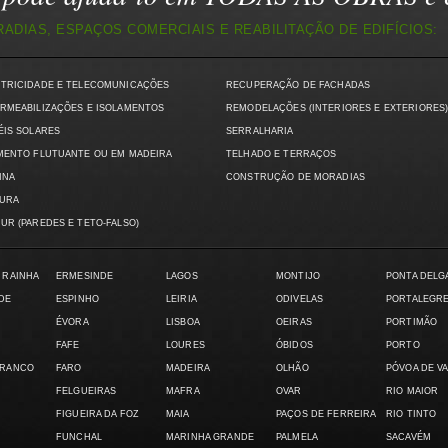
DIAS, ESPAÇOS COMERCIAIS E REABILITAÇÃO DE EDIFÍCIOS:
CTRICIDADE E TELECOMUNICAÇÕES
RECUPERAÇÃO DE FACHADAS
RMEABILIZAÇÕES E ISOLAMENTOS
REMODELAÇÕES (INTERIORES E EXTERIORES
ÉIS SOLARES
SERRALHARIA
MENTO FLUTUANTE OU EM MADEIRA
TELHADO E TERRAÇOS
INA
CONSTRUÇÃO DE MORADIAS
TURA
UR (PAREDES E TETO-FALSO)
 RAINHA
ERMESINDE
LAGOS
MONTIJO
PONTA DELG
DE
ESPINHO
LEIRIA
ODIVELAS
PORTALEGR
ÉVORA
LISBOA
OEIRAS
PORTIMÃO
FAFE
LOURES
ÓBIDOS
PORTO
BRANCO
FARO
MADEIRA
OLHÃO
PÓVOA DE V
FELGUEIRAS
MAFRA
OVAR
RIO MAIOR
FIGUEIRA DA FOZ
MAIA
PAÇOS DE FERREIRA
RIO TINTO
FUNCHAL
MARINHA GRANDE
PALMELA
SACAVÉM