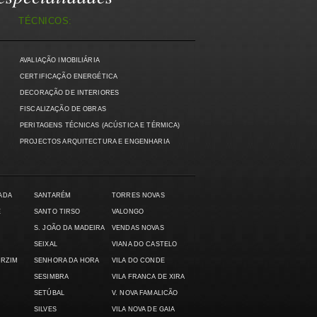
TÉCNICOS:
AVALIAÇÃO IMOBILIÁRIA
)
CERTIFICAÇÃO ENERGÉTICA
DECORAÇÃO DE INTERIORES
FISCALIZAÇÃO DE OBRAS
PERITAGENS TÉCNICAS (ACÚSTICA E TÉRMICA)
PROJECTOS ARQUITECTURA E ENGENHARIA
ADA
SANTARÉM
TORRES NOVAS
E
SANTO TIRSO
VALONGO
S. JOÃO DA MADEIRA
VENDAS NOVAS
SEIXAL
VIANA DO CASTELO
ARZIM
SENHORA DA HORA
VILA DO CONDE
SESIMBRA
VILA FRANCA DE XIRA
SETÚBAL
V. NOVA FAMALICÃO
SILVES
VILA NOVA DE GAIA