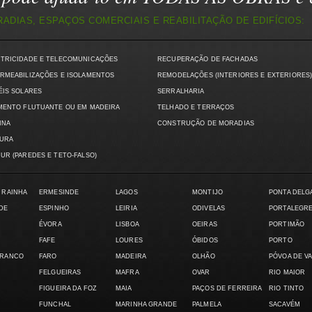
DIAS, ESPAÇOS COMERCIAIS E REABILITAÇÃO DE EDIFÍCIOS:
CTRICIDADE E TELECOMUNICAÇÕES
RECUPERAÇÃO DE FACHADAS
RMEABILIZAÇÕES E ISOLAMENTOS
REMODELAÇÕES (INTERIORES E EXTERIORES
ÉIS SOLARES
SERRALHARIA
MENTO FLUTUANTE OU EM MADEIRA
TELHADO E TERRAÇOS
INA
CONSTRUÇÃO DE MORADIAS
TURA
UR (PAREDES E TETO-FALSO)
 RAINHA
ERMESINDE
LAGOS
MONTIJO
PONTA DELG
DE
ESPINHO
LEIRIA
ODIVELAS
PORTALEGR
ÉVORA
LISBOA
OEIRAS
PORTIMÃO
FAFE
LOURES
ÓBIDOS
PORTO
BRANCO
FARO
MADEIRA
OLHÃO
PÓVOA DE V
FELGUEIRAS
MAFRA
OVAR
RIO MAIOR
FIGUEIRA DA FOZ
MAIA
PAÇOS DE FERREIRA
RIO TINTO
FUNCHAL
MARINHA GRANDE
PALMELA
SACAVÉM