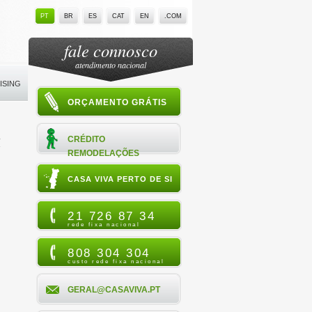
PT
BR
ES
CAT
EN
.COM
fale connosco
atendimento nacional
ISING
ORÇAMENTO GRÁTIS
a
CRÉDITO
REMODELAÇÕES
CASA VIVA PERTO DE SI
21 726 87 34
rede fixa nacional
808 304 304
custo rede fixa nacional
GERAL@CASAVIVA.PT