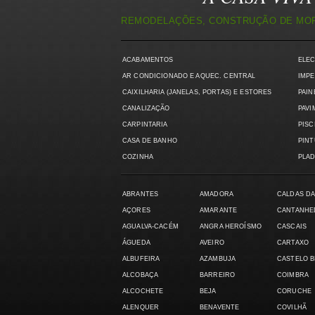
REMODELAÇÕES, CONSTRUÇÃO DE MORA
ACABAMENTOS
ELE
AR CONDICIONADO E AQUEC. CENTRAL
IMPE
CAIXILHARIA (JANELAS, PORTAS) E ESTORES
PAIN
CANALIZAÇÃO
PAVI
CARPINTARIA
PISC
CASA DE BANHO
PIN
COZINHA
PLAD
ABRANTES
AMADORA
CALDAS DA
AÇORES
AMARANTE
CANTANHE
AGUALVA-CACÉM
ANGRA HEROÍSMO
CASCAIS
ÁGUEDA
AVEIRO
CARTAXO
ALBUFEIRA
AZAMBUJA
CASTELO 
ALCOBAÇA
BARREIRO
COIMBRA
ALCOCHETE
BEJA
CORUCHE
ALENQUER
BENAVENTE
COVILHÃ