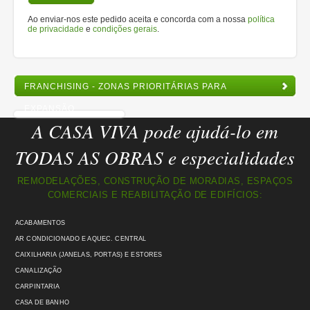
Ao enviar-nos este pedido aceita e concorda com a nossa
política
de privacidade
e
condições gerais
.
FRANCHISING - ZONAS PRIORITÁRIAS PARA
EXPANSÃO
A CASA VIVA pode ajudá-lo em
TODAS AS OBRAS e especialidades
REMODELAÇÕES, CONSTRUÇÃO DE MORADIAS, ESPAÇOS
COMERCIAIS E REABILITAÇÃO DE EDIFÍCIOS:
ACABAMENTOS
AR CONDICIONADO E AQUEC. CENTRAL
CAIXILHARIA (JANELAS, PORTAS) E ESTORES
CANALIZAÇÃO
CARPINTARIA
CASA DE BANHO