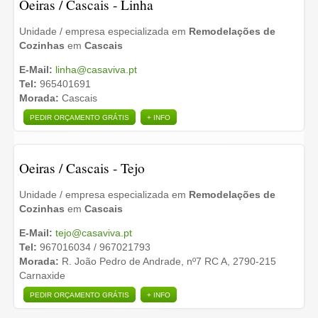
Oeiras / Cascais - Linha
Unidade / empresa especializada em
Remodelações de
Cozinhas
em
Cascais
E-Mail:
linha@casaviva.pt
Tel:
965401691
Morada:
Cascais
PEDIR ORÇAMENTO GRÁTIS
+ INFO
Oeiras / Cascais - Tejo
Unidade / empresa especializada em
Remodelações de
Cozinhas
em
Cascais
E-Mail:
tejo@casaviva.pt
Tel:
967016034 / 967021793
Morada:
R. João Pedro de Andrade, nº7 RC A, 2790-215
Carnaxide
PEDIR ORÇAMENTO GRÁTIS
+ INFO