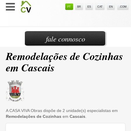
PT
BR
ES
CAT
EN
.COM
fale connosco
Remodelações de Cozinhas
em Cascais
A CASA VIVA Obras dispõe de 2 unidade(s) especialistas em
Remodelações de Cozinhas
em
Cascais
.