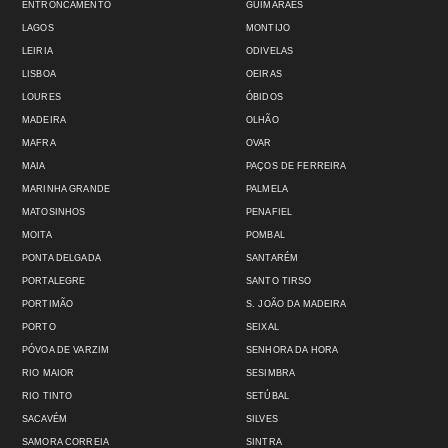
ENTRONCAMENTO
GUIMARÃES
LAGOS
MONTIJO
LEIRIA
ODIVELAS
LISBOA
OEIRAS
LOURES
ÓBIDOS
MADEIRA
OLHÃO
MAFRA
OVAR
MAIA
PAÇOS DE FERREIRA
MARINHA GRANDE
PALMELA
MATOSINHOS
PENAFIEL
MOITA
POMBAL
PONTA DELGADA
SANTARÉM
PORTALEGRE
SANTO TIRSO
PORTIMÃO
S. JOÃO DA MADEIRA
PORTO
SEIXAL
PÓVOA DE VARZIM
SENHORA DA HORA
RIO MAIOR
SESIMBRA
RIO TINTO
SETÚBAL
SACAVÉM
SILVES
SAMORA CORREIA
SINTRA