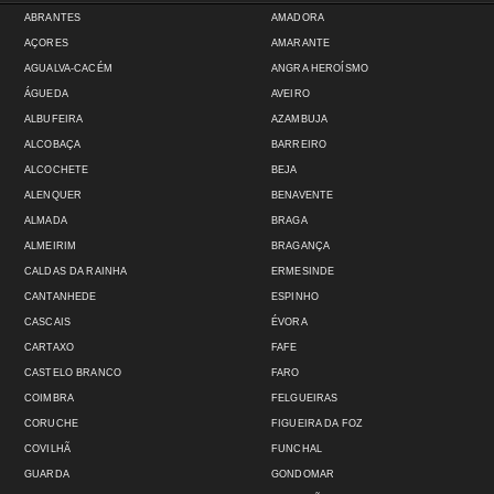
ABRANTES
AMADORA
AÇORES
AMARANTE
AGUALVA-CACÉM
ANGRA HEROÍSMO
ÁGUEDA
AVEIRO
ALBUFEIRA
AZAMBUJA
ALCOBAÇA
BARREIRO
ALCOCHETE
BEJA
ALENQUER
BENAVENTE
ALMADA
BRAGA
ALMEIRIM
BRAGANÇA
CALDAS DA RAINHA
ERMESINDE
CANTANHEDE
ESPINHO
CASCAIS
ÉVORA
CARTAXO
FAFE
CASTELO BRANCO
FARO
COIMBRA
FELGUEIRAS
CORUCHE
FIGUEIRA DA FOZ
COVILHÃ
FUNCHAL
GUARDA
GONDOMAR