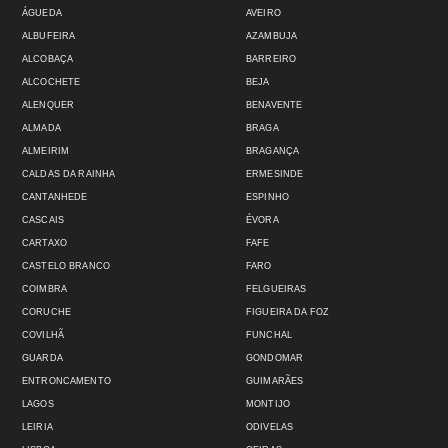
ÁGUEDA
AVEIRO
ALBUFEIRA
AZAMBUJA
ALCOBAÇA
BARREIRO
ALCOCHETE
BEJA
ALENQUER
BENAVENTE
ALMADA
BRAGA
ALMEIRIM
BRAGANÇA
CALDAS DA RAINHA
ERMESINDE
CANTANHEDE
ESPINHO
CASCAIS
ÉVORA
CARTAXO
FAFE
CASTELO BRANCO
FARO
COIMBRA
FELGUEIRAS
CORUCHE
FIGUEIRA DA FOZ
COVILHÃ
FUNCHAL
GUARDA
GONDOMAR
ENTRONCAMENTO
GUIMARÃES
LAGOS
MONTIJO
LEIRIA
ODIVELAS