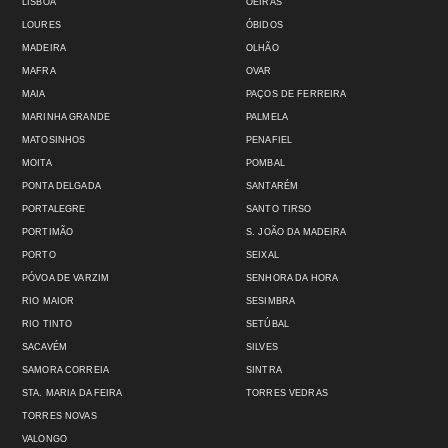
LISBOA
OEIRAS
LOURES
ÓBIDOS
MADEIRA
OLHÃO
MAFRA
OVAR
MAIA
PAÇOS DE FERREIRA
MARINHA GRANDE
PALMELA
MATOSINHOS
PENAFIEL
MOITA
POMBAL
PONTA DELGADA
SANTARÉM
PORTALEGRE
SANTO TIRSO
PORTIMÃO
S. JOÃO DA MADEIRA
PORTO
SEIXAL
PÓVOA DE VARZIM
SENHORA DA HORA
RIO MAIOR
SESIMBRA
RIO TINTO
SETÚBAL
SACAVÉM
SILVES
SAMORA CORREIA
SINTRA
STA. MARIA DA FEIRA
TORRES VEDRAS
TORRES NOVAS
VALONGO