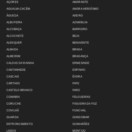
AÇORES
AMARANTE
AGUALVA-CACÉM
ANGRA HEROÍSMO
ÁGUEDA
AVEIRO
ALBUFEIRA
AZAMBUJA
ALCOBAÇA
BARREIRO
ALCOCHETE
BEJA
ALENQUER
BENAVENTE
ALMADA
BRAGA
ALMEIRIM
BRAGANÇA
CALDAS DA RAINHA
ERMESINDE
CANTANHEDE
ESPINHO
CASCAIS
ÉVORA
CARTAXO
FAFE
CASTELO BRANCO
FARO
COIMBRA
FELGUEIRAS
CORUCHE
FIGUEIRA DA FOZ
COVILHÃ
FUNCHAL
GUARDA
GONDOMAR
ENTRONCAMENTO
GUIMARÃES
LAGOS
MONTIJO