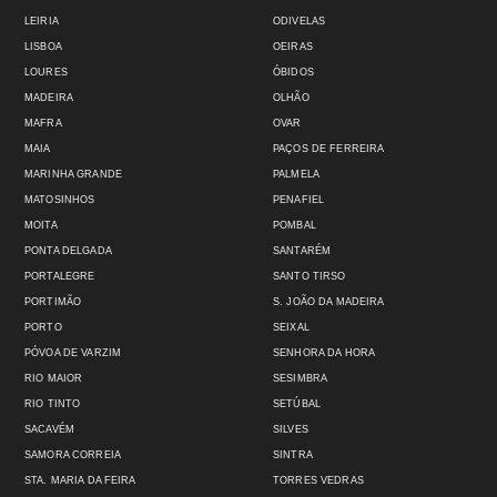
LEIRIA
ODIVELAS
LISBOA
OEIRAS
LOURES
ÓBIDOS
MADEIRA
OLHÃO
MAFRA
OVAR
MAIA
PAÇOS DE FERREIRA
MARINHA GRANDE
PALMELA
MATOSINHOS
PENAFIEL
MOITA
POMBAL
PONTA DELGADA
SANTARÉM
PORTALEGRE
SANTO TIRSO
PORTIMÃO
S. JOÃO DA MADEIRA
PORTO
SEIXAL
PÓVOA DE VARZIM
SENHORA DA HORA
RIO MAIOR
SESIMBRA
RIO TINTO
SETÚBAL
SACAVÉM
SILVES
SAMORA CORREIA
SINTRA
STA. MARIA DA FEIRA
TORRES VEDRAS