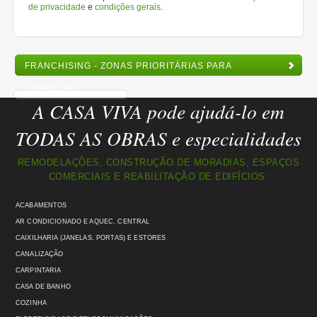
de privacidade
e
condições gerais
.
FRANCHISING - ZONAS PRIORITÁRIAS PARA
EXPANSÃO
A CASA VIVA pode ajudá-lo em
TODAS AS OBRAS e especialidades
REMODELAÇÕES, CONSTRUÇÃO DE MORADIAS, ESPAÇOS
COMERCIAIS E REABILITAÇÃO DE EDIFÍCIOS:
ACABAMENTOS
AR CONDICIONADO E AQUEC. CENTRAL
CAIXILHARIA (JANELAS, PORTAS) E ESTORES
CANALIZAÇÃO
CARPINTARIA
CASA DE BANHO
COZINHA