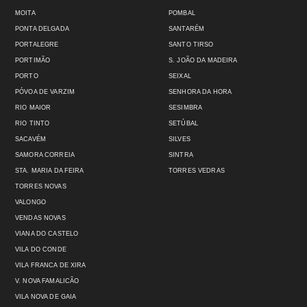
MOITA
POMBAL
PONTA DELGADA
SANTARÉM
PORTALEGRE
SANTO TIRSO
PORTIMÃO
S. JOÃO DA MADEIRA
PORTO
SEIXAL
PÓVOA DE VARZIM
SENHORA DA HORA
RIO MAIOR
SESIMBRA
RIO TINTO
SETÚBAL
SACAVÉM
SILVES
SAMORA CORREIA
SINTRA
STA. MARIA DA FEIRA
TORRES VEDRAS
TORRES NOVAS
VALONGO
VENDAS NOVAS
VIANA DO CASTELO
VILA DO CONDE
VILA FRANCA DE XIRA
V. NOVA FAMALICÃO
VILA NOVA DE GAIA