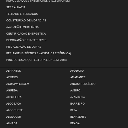
REMODELAÇÕES (INTERIORES E EXTERIORES)
SERRALHARIA
TELHADO E TERRAÇOS
CONSTRUÇÃO DE MORADIAS
AVALIAÇÃO IMOBILIÁRIA
CERTIFICAÇÃO ENERGÉTICA
DECORAÇÃO DE INTERIORES
FISCALIZAÇÃO DE OBRAS
PERITAGENS TÉCNICAS (ACÚSTICA E TÉRMICA)
PROJECTOS ARQUITECTURA E ENGENHARIA
ABRANTES
AMADORA
AÇORES
AMARANTE
AGUALVA-CACÉM
ANGRA HEROÍSMO
ÁGUEDA
AVEIRO
ALBUFEIRA
AZAMBUJA
ALCOBAÇA
BARREIRO
ALCOCHETE
BEJA
ALENQUER
BENAVENTE
ALMADA
BRAGA