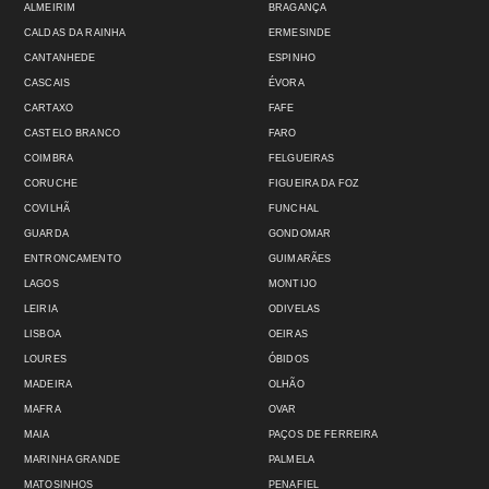
ALMEIRIM
BRAGANÇA
CALDAS DA RAINHA
ERMESINDE
CANTANHEDE
ESPINHO
CASCAIS
ÉVORA
CARTAXO
FAFE
CASTELO BRANCO
FARO
COIMBRA
FELGUEIRAS
CORUCHE
FIGUEIRA DA FOZ
COVILHÃ
FUNCHAL
GUARDA
GONDOMAR
ENTRONCAMENTO
GUIMARÃES
LAGOS
MONTIJO
LEIRIA
ODIVELAS
LISBOA
OEIRAS
LOURES
ÓBIDOS
MADEIRA
OLHÃO
MAFRA
OVAR
MAIA
PAÇOS DE FERREIRA
MARINHA GRANDE
PALMELA
MATOSINHOS
PENAFIEL