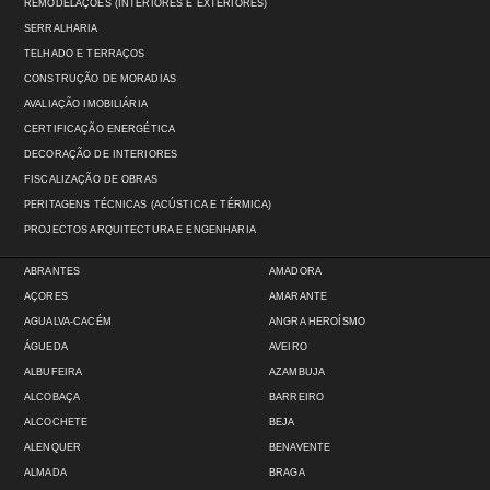
REMODELAÇÕES (INTERIORES E EXTERIORES)
SERRALHARIA
TELHADO E TERRAÇOS
CONSTRUÇÃO DE MORADIAS
AVALIAÇÃO IMOBILIÁRIA
CERTIFICAÇÃO ENERGÉTICA
DECORAÇÃO DE INTERIORES
FISCALIZAÇÃO DE OBRAS
PERITAGENS TÉCNICAS (ACÚSTICA E TÉRMICA)
PROJECTOS ARQUITECTURA E ENGENHARIA
ABRANTES
AMADORA
AÇORES
AMARANTE
AGUALVA-CACÉM
ANGRA HEROÍSMO
ÁGUEDA
AVEIRO
ALBUFEIRA
AZAMBUJA
ALCOBAÇA
BARREIRO
ALCOCHETE
BEJA
ALENQUER
BENAVENTE
ALMADA
BRAGA