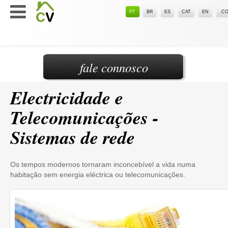
PT
BR
ES
CAT
EN
.C
fale connosco
Electricidade e
Telecomunicações -
Sistemas de rede
Os tempos modernos tornaram inconcebível a vida numa
habitação sem energia eléctrica ou telecomunicações.