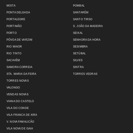
MOITA
POMBAL
PONTA DELGADA
SANTARÉM
PORTALEGRE
SANTO TIRSO
PORTIMÃO
S. JOÃO DA MADEIRA
PORTO
SEIXAL
PÓVOA DE VARZIM
SENHORA DA HORA
RIO MAIOR
SESIMBRA
RIO TINTO
SETÚBAL
SACAVÉM
SILVES
SAMORA CORREIA
SINTRA
STA. MARIA DA FEIRA
TORRES VEDRAS
TORRES NOVAS
VALONGO
VENDAS NOVAS
VIANA DO CASTELO
VILA DO CONDE
VILA FRANCA DE XIRA
V. NOVA FAMALICÃO
VILA NOVA DE GAIA