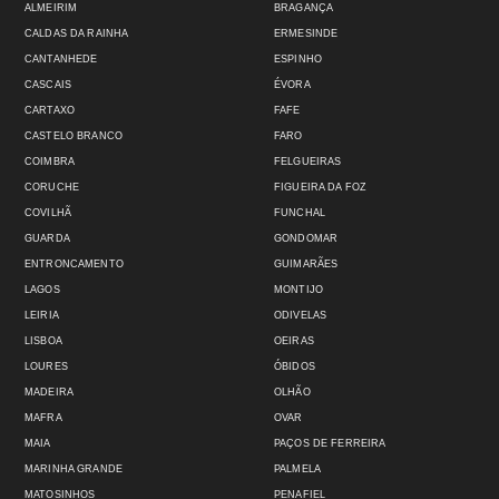
ALMEIRIM
BRAGANÇA
CALDAS DA RAINHA
ERMESINDE
CANTANHEDE
ESPINHO
CASCAIS
ÉVORA
CARTAXO
FAFE
CASTELO BRANCO
FARO
COIMBRA
FELGUEIRAS
CORUCHE
FIGUEIRA DA FOZ
COVILHÃ
FUNCHAL
GUARDA
GONDOMAR
ENTRONCAMENTO
GUIMARÃES
LAGOS
MONTIJO
LEIRIA
ODIVELAS
LISBOA
OEIRAS
LOURES
ÓBIDOS
MADEIRA
OLHÃO
MAFRA
OVAR
MAIA
PAÇOS DE FERREIRA
MARINHA GRANDE
PALMELA
MATOSINHOS
PENAFIEL