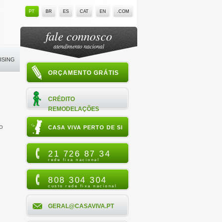
PT
BR
ES
CAT
EN
.COM
fale connosco
atendimento nacional
ISING
ORÇAMENTO GRÁTIS
CRÉDITO
REMODELAÇÕES
o
CASA VIVA PERTO DE SI
21 726 87 34
rede fixa nacional
808 304 304
custo rede fixa nacional
GERAL@CASAVIVA.PT