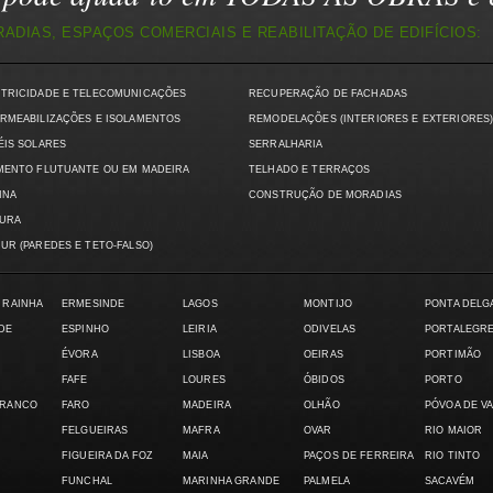
DIAS, ESPAÇOS COMERCIAIS E REABILITAÇÃO DE EDIFÍCIOS:
CTRICIDADE E TELECOMUNICAÇÕES
RECUPERAÇÃO DE FACHADAS
RMEABILIZAÇÕES E ISOLAMENTOS
REMODELAÇÕES (INTERIORES E EXTERIORES
ÉIS SOLARES
SERRALHARIA
MENTO FLUTUANTE OU EM MADEIRA
TELHADO E TERRAÇOS
INA
CONSTRUÇÃO DE MORADIAS
TURA
UR (PAREDES E TETO-FALSO)
 RAINHA
ERMESINDE
LAGOS
MONTIJO
PONTA DELG
DE
ESPINHO
LEIRIA
ODIVELAS
PORTALEGR
ÉVORA
LISBOA
OEIRAS
PORTIMÃO
FAFE
LOURES
ÓBIDOS
PORTO
BRANCO
FARO
MADEIRA
OLHÃO
PÓVOA DE V
FELGUEIRAS
MAFRA
OVAR
RIO MAIOR
FIGUEIRA DA FOZ
MAIA
PAÇOS DE FERREIRA
RIO TINTO
FUNCHAL
MARINHA GRANDE
PALMELA
SACAVÉM