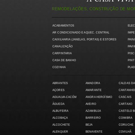
REMODELAÇÕES, CONSTRUÇÃO DE MORA
ACABAMENTOS
ELE
AR CONDICIONADO E AQUEC. CENTRAL
IMPE
CAIXILHARIA (JANELAS, PORTAS) E ESTORES
PAIN
CANALIZAÇÃO
PAVI
CARPINTARIA
PISC
CASA DE BANHO
PIN
COZINHA
PLAD
ABRANTES
AMADORA
CALDAS DA
AÇORES
AMARANTE
CANTANHE
AGUALVA-CACÉM
ANGRA HEROÍSMO
CASCAIS
ÁGUEDA
AVEIRO
CARTAXO
ALBUFEIRA
AZAMBUJA
CASTELO 
ALCOBAÇA
BARREIRO
COIMBRA
ALCOCHETE
BEJA
CORUCHE
ALENQUER
BENAVENTE
COVILHÃ