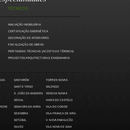
TÉCNICOS:
AVALIAÇÃO IMOBILIÁRIA
)
CERTIFICAÇÃO ENERGÉTICA
DECORAÇÃO DE INTERIORES
FISCALIZAÇÃO DE OBRAS
PERITAGENS TÉCNICAS (ACÚSTICA E TÉRMICA)
PROJECTOS ARQUITECTURA E ENGENHARIA
ADA
SANTARÉM
TORRES NOVAS
E
SANTO TIRSO
VALONGO
S. JOÃO DA MADEIRA
VENDAS NOVAS
SEIXAL
VIANA DO CASTELO
ARZIM
SENHORA DA HORA
VILA DO CONDE
SESIMBRA
VILA FRANCA DE XIRA
SETÚBAL
V. NOVA FAMALICÃO
SILVES
VILA NOVA DE GAIA