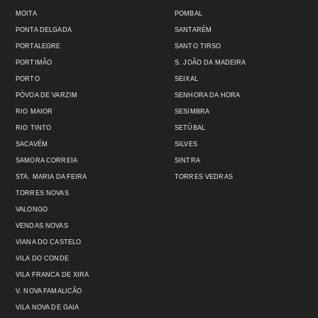
MOITA
POMBAL
PONTA DELGADA
SANTARÉM
PORTALEGRE
SANTO TIRSO
PORTIMÃO
S. JOÃO DA MADEIRA
PORTO
SEIXAL
PÓVOA DE VARZIM
SENHORA DA HORA
RIO MAIOR
SESIMBRA
RIO TINTO
SETÚBAL
SACAVÉM
SILVES
SAMORA CORREIA
SINTRA
STA. MARIA DA FEIRA
TORRES VEDRAS
TORRES NOVAS
VALONGO
VENDAS NOVAS
VIANA DO CASTELO
VILA DO CONDE
VILA FRANCA DE XIRA
V. NOVA FAMALICÃO
VILA NOVA DE GAIA