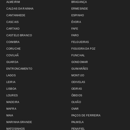
ALMEIRIM
BRAGANÇA
CALDAS DA RAINHA
ERMESINDE
CANTANHEDE
ESPINHO
CASCAIS
ÉVORA
CARTAXO
FAFE
CASTELO BRANCO
FARO
COIMBRA
FELGUEIRAS
CORUCHE
FIGUEIRA DA FOZ
COVILHÃ
FUNCHAL
GUARDA
GONDOMAR
ENTRONCAMENTO
GUIMARÃES
LAGOS
MONTIJO
LEIRIA
ODIVELAS
LISBOA
OEIRAS
LOURES
ÓBIDOS
MADEIRA
OLHÃO
MAFRA
OVAR
MAIA
PAÇOS DE FERREIRA
MARINHA GRANDE
PALMELA
MATOSINHOS
PENAFIEL