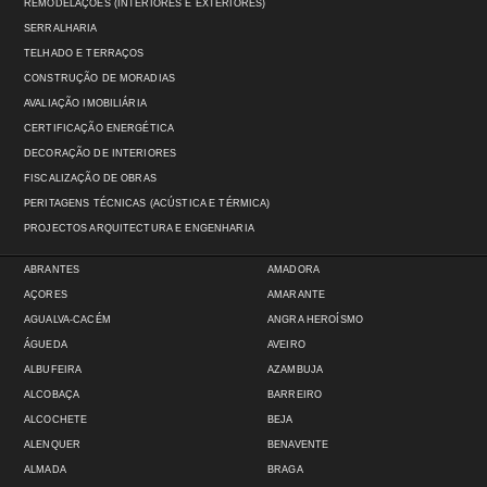
REMODELAÇÕES (INTERIORES E EXTERIORES)
SERRALHARIA
TELHADO E TERRAÇOS
CONSTRUÇÃO DE MORADIAS
AVALIAÇÃO IMOBILIÁRIA
CERTIFICAÇÃO ENERGÉTICA
DECORAÇÃO DE INTERIORES
FISCALIZAÇÃO DE OBRAS
PERITAGENS TÉCNICAS (ACÚSTICA E TÉRMICA)
PROJECTOS ARQUITECTURA E ENGENHARIA
ABRANTES
AMADORA
AÇORES
AMARANTE
AGUALVA-CACÉM
ANGRA HEROÍSMO
ÁGUEDA
AVEIRO
ALBUFEIRA
AZAMBUJA
ALCOBAÇA
BARREIRO
ALCOCHETE
BEJA
ALENQUER
BENAVENTE
ALMADA
BRAGA