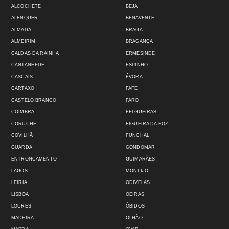
ALCOCHETE
BEJA
ALENQUER
BENAVENTE
ALMADA
BRAGA
ALMEIRIM
BRAGANÇA
CALDAS DA RAINHA
ERMESINDE
CANTANHEDE
ESPINHO
CASCAIS
ÉVORA
CARTAXO
FAFE
CASTELO BRANCO
FARO
COIMBRA
FELGUEIRAS
CORUCHE
FIGUEIRA DA FOZ
COVILHÃ
FUNCHAL
GUARDA
GONDOMAR
ENTRONCAMENTO
GUIMARÃES
LAGOS
MONTIJO
LEIRIA
ODIVELAS
LISBOA
OEIRAS
LOURES
ÓBIDOS
MADEIRA
OLHÃO