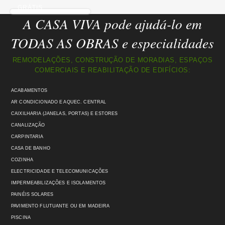
GRÁTIS
A CASA VIVA pode ajudá-lo em
TODAS AS OBRAS e especialidades
REMODELAÇÕES, CONSTRUÇÃO DE MORADIAS, ESPAÇOS
COMERCIAIS E REABILITAÇÃO DE EDIFÍCIOS:
ACABAMENTOS
AR CONDICIONADO E AQUEC. CENTRAL
CAIXILHARIA (JANELAS, PORTAS) E ESTORES
CANALIZAÇÃO
CARPINTARIA
CASA DE BANHO
COZINHA
ELECTRICIDADE E TELECOMUNICAÇÕES
IMPERMEABILIZAÇÕES E ISOLAMENTOS
PAINÉIS SOLARES
PAVIMENTO FLUTUANTE OU EM MADEIRA
PISCINA