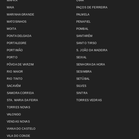
MAFRA
OVAR
MAIA
PAÇOS DE FERREIRA
MARINHA GRANDE
PALMELA
MATOSINHOS
PENAFIEL
MOITA
POMBAL
PONTA DELGADA
SANTARÉM
PORTALEGRE
SANTO TIRSO
PORTIMÃO
S. JOÃO DA MADEIRA
PORTO
SEIXAL
PÓVOA DE VARZIM
SENHORA DA HORA
RIO MAIOR
SESIMBRA
RIO TINTO
SETÚBAL
SACAVÉM
SILVES
SAMORA CORREIA
SINTRA
STA. MARIA DA FEIRA
TORRES VEDRAS
TORRES NOVAS
VALONGO
VENDAS NOVAS
VIANA DO CASTELO
VILA DO CONDE