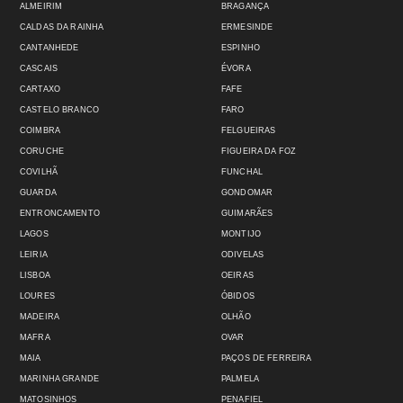
ALMEIRIM
BRAGANÇA
CALDAS DA RAINHA
ERMESINDE
CANTANHEDE
ESPINHO
CASCAIS
ÉVORA
CARTAXO
FAFE
CASTELO BRANCO
FARO
COIMBRA
FELGUEIRAS
CORUCHE
FIGUEIRA DA FOZ
COVILHÃ
FUNCHAL
GUARDA
GONDOMAR
ENTRONCAMENTO
GUIMARÃES
LAGOS
MONTIJO
LEIRIA
ODIVELAS
LISBOA
OEIRAS
LOURES
ÓBIDOS
MADEIRA
OLHÃO
MAFRA
OVAR
MAIA
PAÇOS DE FERREIRA
MARINHA GRANDE
PALMELA
MATOSINHOS
PENAFIEL