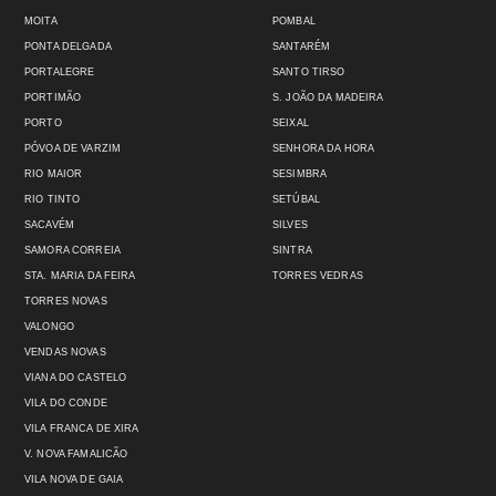
MOITA
POMBAL
PONTA DELGADA
SANTARÉM
PORTALEGRE
SANTO TIRSO
PORTIMÃO
S. JOÃO DA MADEIRA
PORTO
SEIXAL
PÓVOA DE VARZIM
SENHORA DA HORA
RIO MAIOR
SESIMBRA
RIO TINTO
SETÚBAL
SACAVÉM
SILVES
SAMORA CORREIA
SINTRA
STA. MARIA DA FEIRA
TORRES VEDRAS
TORRES NOVAS
VALONGO
VENDAS NOVAS
VIANA DO CASTELO
VILA DO CONDE
VILA FRANCA DE XIRA
V. NOVA FAMALICÃO
VILA NOVA DE GAIA