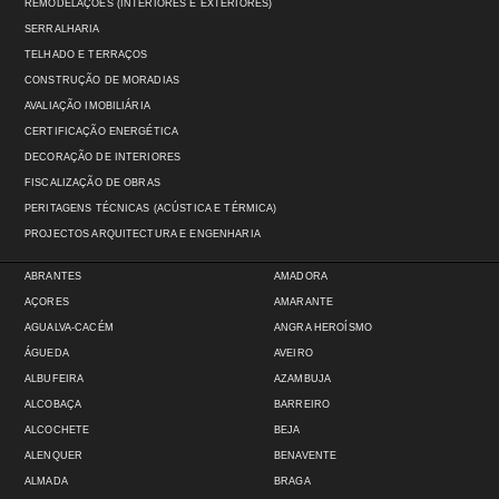
REMODELAÇÕES (INTERIORES E EXTERIORES)
SERRALHARIA
TELHADO E TERRAÇOS
CONSTRUÇÃO DE MORADIAS
AVALIAÇÃO IMOBILIÁRIA
CERTIFICAÇÃO ENERGÉTICA
DECORAÇÃO DE INTERIORES
FISCALIZAÇÃO DE OBRAS
PERITAGENS TÉCNICAS (ACÚSTICA E TÉRMICA)
PROJECTOS ARQUITECTURA E ENGENHARIA
ABRANTES
AMADORA
AÇORES
AMARANTE
AGUALVA-CACÉM
ANGRA HEROÍSMO
ÁGUEDA
AVEIRO
ALBUFEIRA
AZAMBUJA
ALCOBAÇA
BARREIRO
ALCOCHETE
BEJA
ALENQUER
BENAVENTE
ALMADA
BRAGA