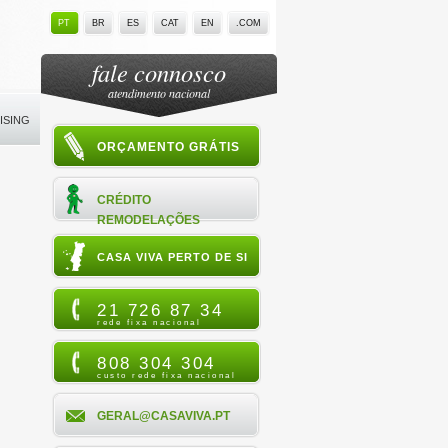
PT
BR
ES
CAT
EN
.COM
fale connosco
atendimento nacional
ISING
ORÇAMENTO GRÁTIS
CRÉDITO
REMODELAÇÕES
CASA VIVA PERTO DE SI
21 726 87 34
rede fixa nacional
808 304 304
custo rede fixa nacional
GERAL@CASAVIVA.PT