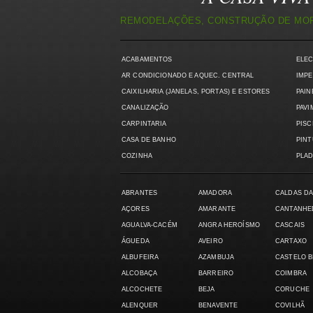
REMODELAÇÕES, CONSTRUÇÃO DE MORA
ACABAMENTOS
ELE
AR CONDICIONADO E AQUEC. CENTRAL
IMPE
CAIXILHARIA (JANELAS, PORTAS) E ESTORES
PAIN
CANALIZAÇÃO
PAVI
CARPINTARIA
PISC
CASA DE BANHO
PIN
COZINHA
PLAD
ABRANTES
AMADORA
CALDAS DA
AÇORES
AMARANTE
CANTANHE
AGUALVA-CACÉM
ANGRA HEROÍSMO
CASCAIS
ÁGUEDA
AVEIRO
CARTAXO
ALBUFEIRA
AZAMBUJA
CASTELO 
ALCOBAÇA
BARREIRO
COIMBRA
ALCOCHETE
BEJA
CORUCHE
ALENQUER
BENAVENTE
COVILHÃ