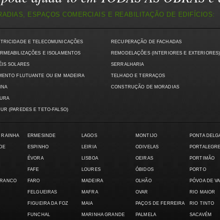
DIAS, ESPAÇOS COMERCIAIS E REABILITAÇÃO DE EDIFÍCIOS:
CTRICIDADE E TELECOMUNICAÇÕES
RECUPERAÇÃO DE FACHADAS
RMEABILIZAÇÕES E ISOLAMENTOS
REMODELAÇÕES (INTERIORES E EXTERIORES
ÉIS SOLARES
SERRALHARIA
MENTO FLUTUANTE OU EM MADEIRA
TELHADO E TERRAÇOS
INA
CONSTRUÇÃO DE MORADIAS
TURA
UR (PAREDES E TETO-FALSO)
 RAINHA
ERMESINDE
LAGOS
MONTIJO
PONTA DELG
DE
ESPINHO
LEIRIA
ODIVELAS
PORTALEGR
ÉVORA
LISBOA
OEIRAS
PORTIMÃO
FAFE
LOURES
ÓBIDOS
PORTO
BRANCO
FARO
MADEIRA
OLHÃO
PÓVOA DE V
FELGUEIRAS
MAFRA
OVAR
RIO MAIOR
FIGUEIRA DA FOZ
MAIA
PAÇOS DE FERREIRA
RIO TINTO
FUNCHAL
MARINHA GRANDE
PALMELA
SACAVÉM