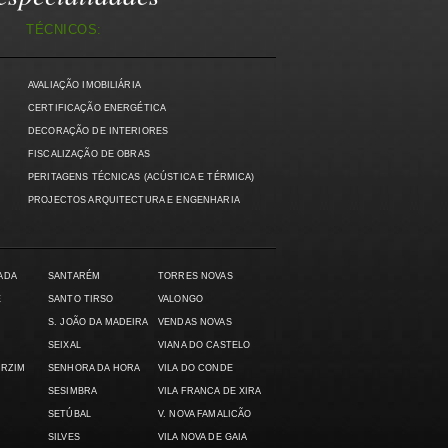
TÉCNICOS:
AVALIAÇÃO IMOBILIÁRIA
)
CERTIFICAÇÃO ENERGÉTICA
DECORAÇÃO DE INTERIORES
FISCALIZAÇÃO DE OBRAS
PERITAGENS TÉCNICAS (ACÚSTICA E TÉRMICA)
PROJECTOS ARQUITECTURA E ENGENHARIA
ADA
SANTARÉM
TORRES NOVAS
E
SANTO TIRSO
VALONGO
S. JOÃO DA MADEIRA
VENDAS NOVAS
SEIXAL
VIANA DO CASTELO
ARZIM
SENHORA DA HORA
VILA DO CONDE
SESIMBRA
VILA FRANCA DE XIRA
SETÚBAL
V. NOVA FAMALICÃO
SILVES
VILA NOVA DE GAIA