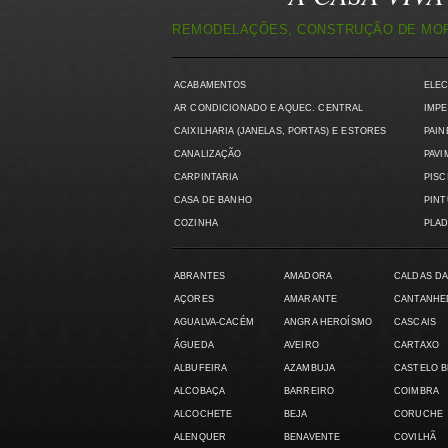
REMODELAÇÕES, CONSTRUÇÃO DE MORA
ACABAMENTOS
ELE
AR CONDICIONADO E AQUEC. CENTRAL
IMPE
CAIXILHARIA (JANELAS, PORTAS) E ESTORES
PAIN
CANALIZAÇÃO
PAVI
CARPINTARIA
PISC
CASA DE BANHO
PIN
COZINHA
PLAD
ABRANTES
AMADORA
CALDAS DA
AÇORES
AMARANTE
CANTANHE
AGUALVA-CACÉM
ANGRA HEROÍSMO
CASCAIS
ÁGUEDA
AVEIRO
CARTAXO
ALBUFEIRA
AZAMBUJA
CASTELO 
ALCOBAÇA
BARREIRO
COIMBRA
ALCOCHETE
BEJA
CORUCHE
ALENQUER
BENAVENTE
COVILHÃ