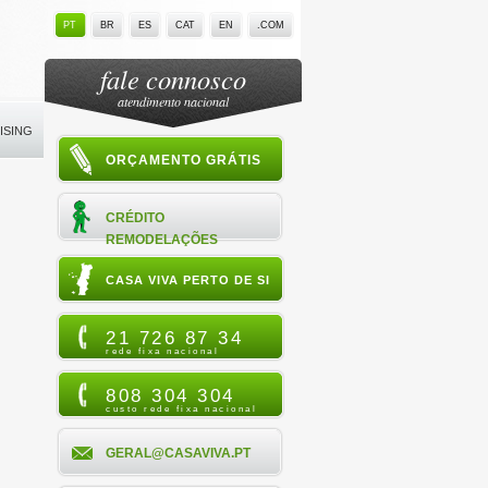
PT
BR
ES
CAT
EN
.COM
fale connosco
atendimento nacional
ISING
ORÇAMENTO GRÁTIS
CRÉDITO
REMODELAÇÕES
CASA VIVA PERTO DE SI
21 726 87 34
rede fixa nacional
808 304 304
custo rede fixa nacional
GERAL@CASAVIVA.PT