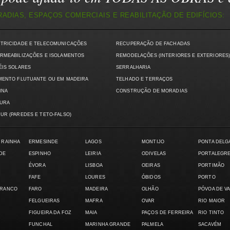
DIAS, ESPAÇOS COMERCIAIS E REABILITAÇÃO DE EDIFÍCIOS:
CTRICIDADE E TELECOMUNICAÇÕES
RECUPERAÇÃO DE FACHADAS
RMEABILIZAÇÕES E ISOLAMENTOS
REMODELAÇÕES (INTERIORES E EXTERIORES
ÉIS SOLARES
SERRALHARIA
MENTO FLUTUANTE OU EM MADEIRA
TELHADO E TERRAÇOS
INA
CONSTRUÇÃO DE MORADIAS
TURA
UR (PAREDES E TETO-FALSO)
 RAINHA
ERMESINDE
LAGOS
MONTIJO
PONTA DELG
DE
ESPINHO
LEIRIA
ODIVELAS
PORTALEGR
ÉVORA
LISBOA
OEIRAS
PORTIMÃO
FAFE
LOURES
ÓBIDOS
PORTO
BRANCO
FARO
MADEIRA
OLHÃO
PÓVOA DE V
FELGUEIRAS
MAFRA
OVAR
RIO MAIOR
FIGUEIRA DA FOZ
MAIA
PAÇOS DE FERREIRA
RIO TINTO
FUNCHAL
MARINHA GRANDE
PALMELA
SACAVÉM