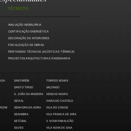
TÉCNICOS:
AVALIAÇÃO IMOBILIÁRIA
)
CERTIFICAÇÃO ENERGÉTICA
DECORAÇÃO DE INTERIORES
FISCALIZAÇÃO DE OBRAS
PERITAGENS TÉCNICAS (ACÚSTICA E TÉRMICA)
PROJECTOS ARQUITECTURA E ENGENHARIA
ADA
SANTARÉM
TORRES NOVAS
E
SANTO TIRSO
VALONGO
S. JOÃO DA MADEIRA
VENDAS NOVAS
SEIXAL
VIANA DO CASTELO
ARZIM
SENHORA DA HORA
VILA DO CONDE
SESIMBRA
VILA FRANCA DE XIRA
SETÚBAL
V. NOVA FAMALICÃO
SILVES
VILA NOVA DE GAIA