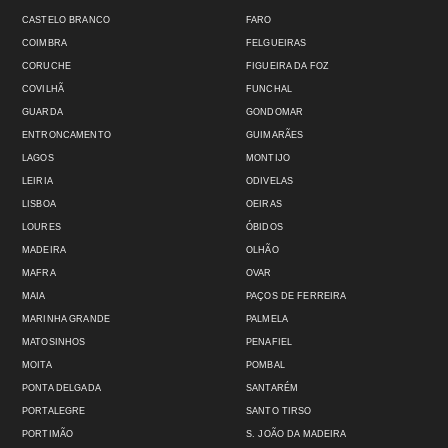
CASTELO BRANCO
FARO
COIMBRA
FELGUEIRAS
CORUCHE
FIGUEIRA DA FOZ
COVILHÃ
FUNCHAL
GUARDA
GONDOMAR
ENTRONCAMENTO
GUIMARÃES
LAGOS
MONTIJO
LEIRIA
ODIVELAS
LISBOA
OEIRAS
LOURES
ÓBIDOS
MADEIRA
OLHÃO
MAFRA
OVAR
MAIA
PAÇOS DE FERREIRA
MARINHA GRANDE
PALMELA
MATOSINHOS
PENAFIEL
MOITA
POMBAL
PONTA DELGADA
SANTARÉM
PORTALEGRE
SANTO TIRSO
PORTIMÃO
S. JOÃO DA MADEIRA