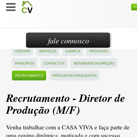
PT
fale connosco
A EQUIPA
SERVIÇOS
A MARCA
PROCESSO
PRINCÍPIOS
CONTACTOS
MENSAGEM DA DIREÇÃO
RECRUTAMENTO
PERGUNTAS FREQUENTES
Recrutamento - Diretor de
Produção (M/F)
Venha trabalhar com a CASA VIVA e faça parte de
uma equipa dinâmica, motivada e com sucesso