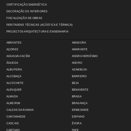
CERTIFICAÇÃO ENERGÉTICA
DECORAÇÃO DE INTERIORES
FISCALIZAÇÃO DE OBRAS
PERITAGENS TÉCNICAS (ACÚSTICA E TÉRMICA)
PROJECTOS ARQUITECTURA E ENGENHARIA
ABRANTES
AMADORA
AÇORES
AMARANTE
AGUALVA-CACÉM
ANGRA HEROÍSMO
ÁGUEDA
AVEIRO
ALBUFEIRA
AZAMBUJA
ALCOBAÇA
BARREIRO
ALCOCHETE
BEJA
ALENQUER
BENAVENTE
ALMADA
BRAGA
ALMEIRIM
BRAGANÇA
CALDAS DA RAINHA
ERMESINDE
CANTANHEDE
ESPINHO
CASCAIS
ÉVORA
CARTAXO
FAFE