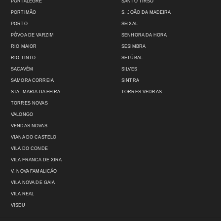
PORTALEGRE
SANTO TIRSO
PORTIMÃO
S. JOÃO DA MADEIRA
PORTO
SEIXAL
PÓVOA DE VARZIM
SENHORA DA HORA
RIO MAIOR
SESIMBRA
RIO TINTO
SETÚBAL
SACAVÉM
SILVES
SAMORA CORREIA
SINTRA
STA. MARIA DA FEIRA
TORRES VEDRAS
TORRES NOVAS
VALONGO
VENDAS NOVAS
VIANA DO CASTELO
VILA DO CONDE
VILA FRANCA DE XIRA
V. NOVA FAMALICÃO
VILA NOVA DE GAIA
VILA REAL
VISEU