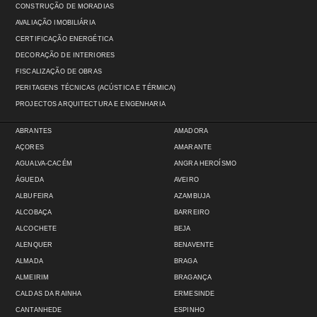
CONSTRUÇÃO DE MORADIAS
AVALIAÇÃO IMOBILIÁRIA
CERTIFICAÇÃO ENERGÉTICA
DECORAÇÃO DE INTERIORES
FISCALIZAÇÃO DE OBRAS
PERITAGENS TÉCNICAS (ACÚSTICA E TÉRMICA)
PROJECTOS ARQUITECTURA E ENGENHARIA
ABRANTES
AMADORA
AÇORES
AMARANTE
AGUALVA-CACÉM
ANGRA HEROÍSMO
ÁGUEDA
AVEIRO
ALBUFEIRA
AZAMBUJA
ALCOBAÇA
BARREIRO
ALCOCHETE
BEJA
ALENQUER
BENAVENTE
ALMADA
BRAGA
ALMEIRIM
BRAGANÇA
CALDAS DA RAINHA
ERMESINDE
CANTANHEDE
ESPINHO