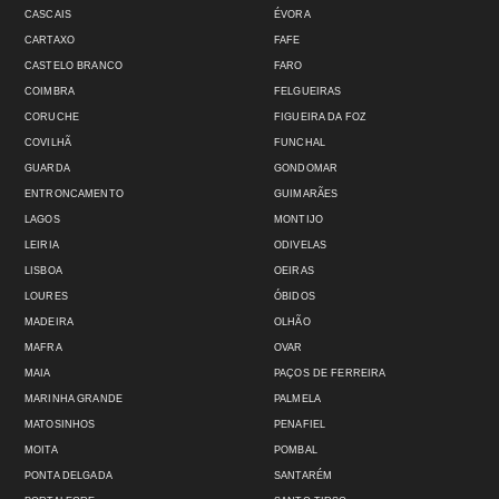
CASCAIS
ÉVORA
CARTAXO
FAFE
CASTELO BRANCO
FARO
COIMBRA
FELGUEIRAS
CORUCHE
FIGUEIRA DA FOZ
COVILHÃ
FUNCHAL
GUARDA
GONDOMAR
ENTRONCAMENTO
GUIMARÃES
LAGOS
MONTIJO
LEIRIA
ODIVELAS
LISBOA
OEIRAS
LOURES
ÓBIDOS
MADEIRA
OLHÃO
MAFRA
OVAR
MAIA
PAÇOS DE FERREIRA
MARINHA GRANDE
PALMELA
MATOSINHOS
PENAFIEL
MOITA
POMBAL
PONTA DELGADA
SANTARÉM