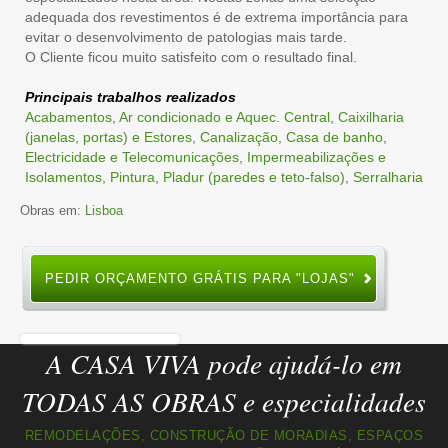
adequada dos revestimentos é de extrema importância para
evitar o desenvolvimento de patologias mais tarde.
O Cliente ficou muito satisfeito com o resultado final.
Principais trabalhos realizados
Acabamentos
,
Ar condicionado e Aquec. Central
,
Caixilharia
(janelas, portas) e Estores
,
Canalização
,
Casa de banho
,
Electricidade e Telecomunicações
,
Impermeabilizações e
Isolamentos
,
Pintura
,
Pladur (paredes e teto-falso)
,
Serralharia
Obras em:
Lisboa
PEDIR ORÇAMENTO GRÁTIS PARA "LOJAS"
A CASA VIVA pode ajudá-lo em
TODAS AS OBRAS e especialidades
REMODELAÇÕES, CONSTRUÇÃO DE MORADIAS, ESPAÇOS