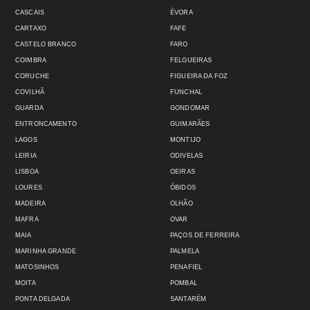
CASCAIS
ÉVORA
CARTAXO
FAFE
CASTELO BRANCO
FARO
COIMBRA
FELGUEIRAS
CORUCHE
FIGUEIRA DA FOZ
COVILHÃ
FUNCHAL
GUARDA
GONDOMAR
ENTRONCAMENTO
GUIMARÃES
LAGOS
MONTIJO
LEIRIA
ODIVELAS
LISBOA
OEIRAS
LOURES
ÓBIDOS
MADEIRA
OLHÃO
MAFRA
OVAR
MAIA
PAÇOS DE FERREIRA
MARINHA GRANDE
PALMELA
MATOSINHOS
PENAFIEL
MOITA
POMBAL
PONTA DELGADA
SANTARÉM