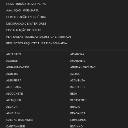
CONSTRUÇÃO DE MORADIAS
AVALIAÇÃO IMOBILIÁRIA
CERTIFICAÇÃO ENERGÉTICA
DECORAÇÃO DE INTERIORES
FISCALIZAÇÃO DE OBRAS
PERITAGENS TÉCNICAS (ACÚSTICA E TÉRMICA)
PROJECTOS ARQUITECTURA E ENGENHARIA
ABRANTES
AMADORA
AÇORES
AMARANTE
AGUALVA-CACÉM
ANGRA HEROÍSMO
ÁGUEDA
AVEIRO
ALBUFEIRA
AZAMBUJA
ALCOBAÇA
BARREIRO
ALCOCHETE
BEJA
ALENQUER
BENAVENTE
ALMADA
BRAGA
ALMEIRIM
BRAGANÇA
CALDAS DA RAINHA
ERMESINDE
CANTANHEDE
ESPINHO