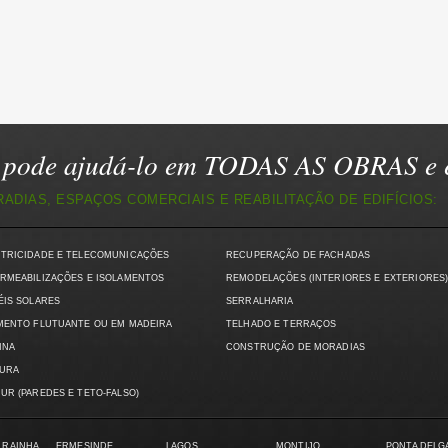
pode ajudá-lo em TODAS AS OBRAS e e
DIAS, ESPAÇOS COMERCIAIS E REABILITAÇÃO DE EDIFÍCIOS:
CTRICIDADE E TELECOMUNICAÇÕES
RECUPERAÇÃO DE FACHADAS
RMEABILIZAÇÕES E ISOLAMENTOS
REMODELAÇÕES (INTERIORES E EXTERIORES
ÉIS SOLARES
SERRALHARIA
MENTO FLUTUANTE OU EM MADEIRA
TELHADO E TERRAÇOS
INA
CONSTRUÇÃO DE MORADIAS
TURA
UR (PAREDES E TETO-FALSO)
 RAINHA
ERMESINDE
LAGOS
MONTIJO
PONTA DELG