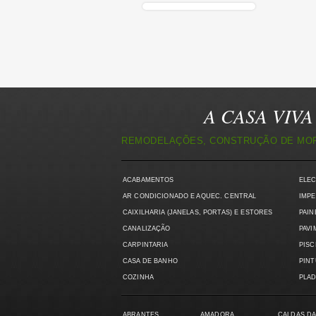
A CASA VIVA 
REMODELAÇÕES, CONSTRUÇÃO DE MORA
ACABAMENTOS
ELE
AR CONDICIONADO E AQUEC. CENTRAL
IMPE
CAIXILHARIA (JANELAS, PORTAS) E ESTORES
PAIN
CANALIZAÇÃO
PAVI
CARPINTARIA
PISC
CASA DE BANHO
PIN
COZINHA
PLAD
ABRANTES
AMADORA
CALDAS DA