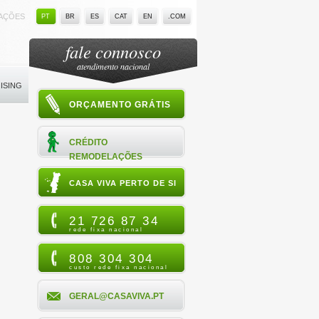
LAÇÕES
PT
BR
ES
CAT
EN
.COM
fale connosco
atendimento nacional
ISING
ORÇAMENTO GRÁTIS
CRÉDITO
REMODELAÇÕES
CASA VIVA PERTO DE SI
21 726 87 34
rede fixa nacional
808 304 304
custo rede fixa nacional
GERAL@CASAVIVA.PT