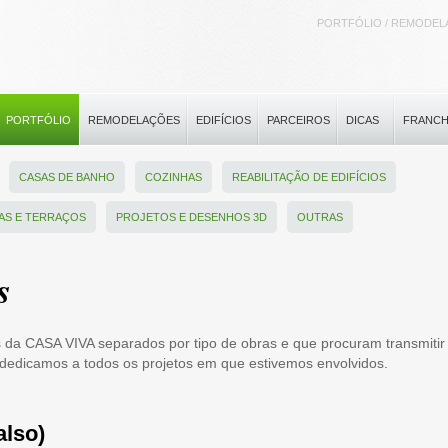
PORTFÓLIO / REMODE
PORTFÓLIO
REMODELAÇÕES
EDIFÍCIOS
PARCEIROS
DICAS
FRANCH
CASAS DE BANHO
COZINHAS
REABILITAÇÃO DE EDIFÍCIOS
AS E TERRAÇOS
PROJETOS E DESENHOS 3D
OUTRAS
s
s da CASA VIVA separados por tipo de obras e que procuram transmitir
 dedicamos a todos os projetos em que estivemos envolvidos.
also)