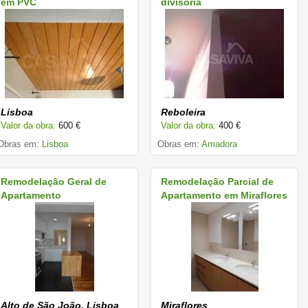
em PVC
divisória
Lisboa
Reboleira
Valor da obra:
600 €
Valor da obra:
400 €
Obras em:
Lisboa
Obras em:
Amadora
Remodelação Geral de
Remodelação Parcial de
Apartamento
Apartamento em Miraflores
Alto de São João, Lisboa
Miraflores