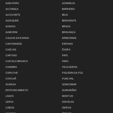
ALBUFEIRA
AZAMBUJA
ALCOBAÇA
BARREIRO
ALCOCHETE
BEJA
ALENQUER
BENAVENTE
ALMADA
BRAGA
ALMEIRIM
BRAGANÇA
CALDAS DA RAINHA
ERMESINDE
CANTANHEDE
ESPINHO
CASCAIS
ÉVORA
CARTAXO
FAFE
CASTELO BRANCO
FARO
COIMBRA
FELGUEIRAS
CORUCHE
FIGUEIRA DA FOZ
COVILHÃ
FUNCHAL
GUARDA
GONDOMAR
ENTRONCAMENTO
GUIMARÃES
LAGOS
MONTIJO
LEIRIA
ODIVELAS
LISBOA
OEIRAS