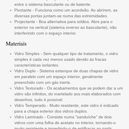
entre o sistema basculante ou de batente.
Pivotante - Funciona como um acordeão. Ao abrirem, as
diversas portas juntam-se numa das extremidades.
Projectante - Boa alternativa para sótãos. Abre para o
exterior na vertical (sistema inverso ao basculante), não
interferindo com o espaço interior.
Materiais
Vidro Simples - Sem qualquer tipo de tratamento, o vidro
simples é cada vez menos usado devido às fracas
características isolantes.
Vidro Duplo - Sistema estanque de duas chapas de vidro
em paralelo com um espaço interior, geralmente
preenchido com um gás inerte.
Vidro Texturado - Os acabamentos que se podem dar a um
vidro são infinitos, do martelado aos mais elaborados com
desenhos, tudo é possível.
Vidro Temperado - Muito resistente, este vidro é indicado
para a chapa exterior dos vidros duplos.
Vidro Laminado - Consiste numa "sanduíche" de dois
vidros com uma folha de acetato no interior, tornando-o
muito resistente e impedindo-o de estilhaçar ao partir.