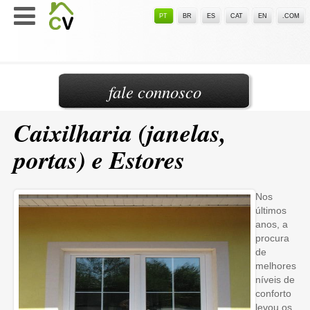
PT
BR
ES
CAT
EN
.COM
fale connosco
Caixilharia (janelas,
portas) e Estores
Nos
últimos
anos, a
procura
de
melhores
níveis de
conforto
levou os