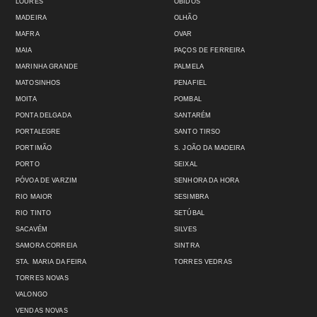
LOURES
ÓBIDOS
MADEIRA
OLHÃO
MAFRA
OVAR
MAIA
PAÇOS DE FERREIRA
MARINHA GRANDE
PALMELA
MATOSINHOS
PENAFIEL
MOITA
POMBAL
PONTA DELGADA
SANTARÉM
PORTALEGRE
SANTO TIRSO
PORTIMÃO
S. JOÃO DA MADEIRA
PORTO
SEIXAL
PÓVOA DE VARZIM
SENHORA DA HORA
RIO MAIOR
SESIMBRA
RIO TINTO
SETÚBAL
SACAVÉM
SILVES
SAMORA CORREIA
SINTRA
STA. MARIA DA FEIRA
TORRES VEDRAS
TORRES NOVAS
VALONGO
VENDAS NOVAS