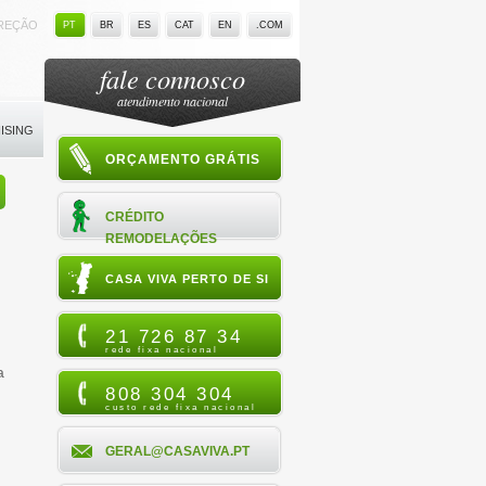
IREÇÃO
PT
BR
ES
CAT
EN
.COM
fale connosco
atendimento nacional
ISING
ORÇAMENTO GRÁTIS
CRÉDITO
REMODELAÇÕES
CASA VIVA PERTO DE SI
21 726 87 34
rede fixa nacional
a
808 304 304
custo rede fixa nacional
GERAL@CASAVIVA.PT