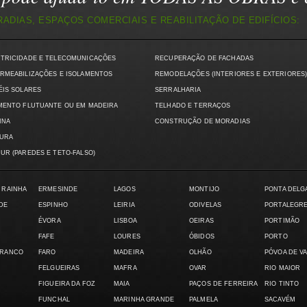
DIAS, ESPAÇOS COMERCIAIS E REABILITAÇÃO DE EDIFÍCIOS:
CTRICIDADE E TELECOMUNICAÇÕES
RECUPERAÇÃO DE FACHADAS
RMEABILIZAÇÕES E ISOLAMENTOS
REMODELAÇÕES (INTERIORES E EXTERIORES
ÉIS SOLARES
SERRALHARIA
MENTO FLUTUANTE OU EM MADEIRA
TELHADO E TERRAÇOS
INA
CONSTRUÇÃO DE MORADIAS
TURA
UR (PAREDES E TETO-FALSO)
 RAINHA
ERMESINDE
LAGOS
MONTIJO
PONTA DELG
DE
ESPINHO
LEIRIA
ODIVELAS
PORTALEGR
ÉVORA
LISBOA
OEIRAS
PORTIMÃO
FAFE
LOURES
ÓBIDOS
PORTO
BRANCO
FARO
MADEIRA
OLHÃO
PÓVOA DE V
FELGUEIRAS
MAFRA
OVAR
RIO MAIOR
FIGUEIRA DA FOZ
MAIA
PAÇOS DE FERREIRA
RIO TINTO
FUNCHAL
MARINHA GRANDE
PALMELA
SACAVÉM