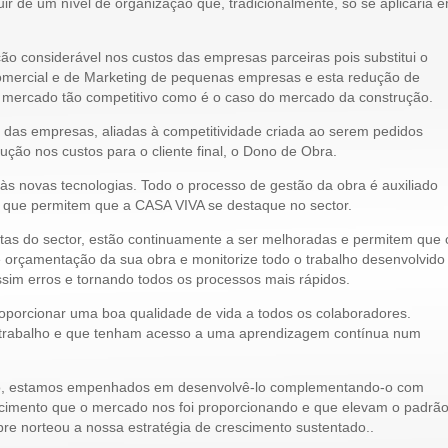
 de um nível de organização que, tradicionalmente, só se aplicaria 
ão considerável nos custos das empresas parceiras pois substitui o
mercial e de Marketing de pequenas empresas e esta redução de
 mercado tão competitivo como é o caso do mercado da construção.
s das empresas, aliadas à competitividade criada ao serem pedidos
ção nos custos para o cliente final, o Dono de Obra.
às novas tecnologias. Todo o processo de gestão da obra é auxiliado
s que permitem que a CASA VIVA se destaque no sector.
tas do sector, estão continuamente a ser melhoradas e permitem que 
 orçamentação da sua obra e monitorize todo o trabalho desenvolvido
sim erros e tornando todos os processos mais rápidos.
orcionar uma boa qualidade de vida a todos os colaboradores.
trabalho e que tenham acesso a uma aprendizagem contínua num
ito, estamos empenhados em desenvolvê-lo complementando-o com
cimento que o mercado nos foi proporcionando e que elevam o padrã
re norteou a nossa estratégia de crescimento sustentado..