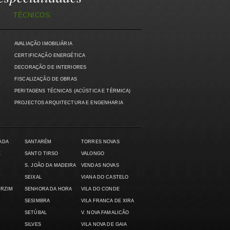
TÉCNICOS:
AVALIAÇÃO IMOBILIÁRIA
)
CERTIFICAÇÃO ENERGÉTICA
DECORAÇÃO DE INTERIORES
FISCALIZAÇÃO DE OBRAS
PERITAGENS TÉCNICAS (ACÚSTICA E TÉRMICA)
PROJECTOS ARQUITECTURA E ENGENHARIA
ADA
SANTARÉM
TORRES NOVAS
E
SANTO TIRSO
VALONGO
S. JOÃO DA MADEIRA
VENDAS NOVAS
SEIXAL
VIANA DO CASTELO
ARZIM
SENHORA DA HORA
VILA DO CONDE
SESIMBRA
VILA FRANCA DE XIRA
SETÚBAL
V. NOVA FAMALICÃO
SILVES
VILA NOVA DE GAIA