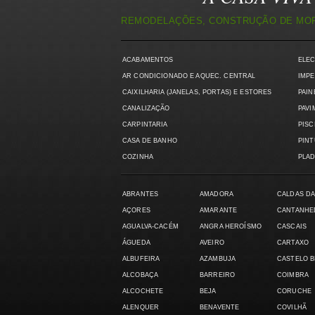
REMODELAÇÕES, CONSTRUÇÃO DE MORA
ACABAMENTOS
ELE
AR CONDICIONADO E AQUEC. CENTRAL
IMPE
CAIXILHARIA (JANELAS, PORTAS) E ESTORES
PAIN
CANALIZAÇÃO
PAVI
CARPINTARIA
PISC
CASA DE BANHO
PIN
COZINHA
PLAD
ABRANTES
AMADORA
CALDAS DA
AÇORES
AMARANTE
CANTANHE
AGUALVA-CACÉM
ANGRA HEROÍSMO
CASCAIS
ÁGUEDA
AVEIRO
CARTAXO
ALBUFEIRA
AZAMBUJA
CASTELO 
ALCOBAÇA
BARREIRO
COIMBRA
ALCOCHETE
BEJA
CORUCHE
ALENQUER
BENAVENTE
COVILHÃ