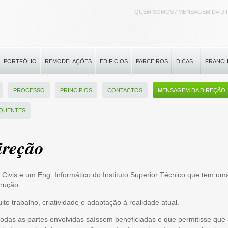
QUEM SOMOS / MENSAGEM DA D
PORTFÓLIO
REMODELAÇÕES
EDIFÍCIOS
PARCEIROS
DICAS
FRANCH
PROCESSO
PRINCÍPIOS
CONTACTOS
MENSAGEM DA DIREÇÃO
QUENTES
reção
 Civis e um Eng. Informático do Instituto Superior Técnico que tem um
rução.
o trabalho, criatividade e adaptação à realidade atual.
odas as partes envolvidas saíssem beneficiadas e que permitisse que